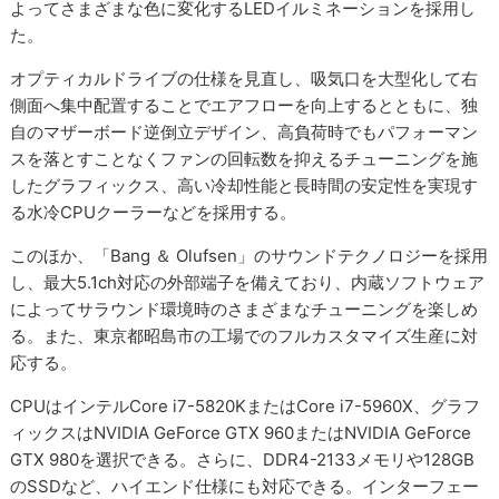
よってさまざまな色に変化するLEDイルミネーションを採用し
た。
オプティカルドライブの仕様を見直し、吸気口を大型化して右
側面へ集中配置することでエアフローを向上するとともに、独
自のマザーボード逆倒立デザイン、高負荷時でもパフォーマン
スを落とすことなくファンの回転数を抑えるチューニングを施
したグラフィックス、高い冷却性能と長時間の安定性を実現す
る水冷CPUクーラーなどを採用する。
このほか、「Bang ＆ Olufsen」のサウンドテクノロジーを採用
し、最大5.1ch対応の外部端子を備えており、内蔵ソフトウェア
によってサラウンド環境時のさまざまなチューニングを楽しめ
る。また、東京都昭島市の工場でのフルカスタマイズ生産に対
応する。
CPUはインテルCore i7-5820KまたはCore i7-5960X、グラフ
ィックスはNVIDIA GeForce GTX 960またはNVIDIA GeForce
GTX 980を選択できる。さらに、DDR4-2133メモリや128GB
のSSDなど、ハイエンド仕様にも対応できる。インターフェー