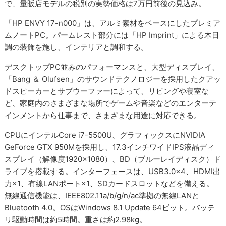
で、量販店モデルの税別の実勢価格は7万円前後の見込み。
「HP ENVY 17-n000」は、アルミ素材をベースにしたプレミア
ムノートPC。パームレスト部分には「HP Imprint」による木目
調の装飾を施し、インテリアと調和する。
デスクトップPC並みのパフォーマンスと、大型ディスプレイ、
「Bang ＆ Olufsen」のサウンドテクノロジーを採用したクアッ
ドスピーカーとサブウーファーによって、リビングや寝室な
ど、家庭内のさまざまな場所でゲームや音楽などのエンターテ
インメントから仕事まで、さまざまな用途に対応できる。
CPUにインテルCore i7-5500U、グラフィックスにNVIDIA
GeForce GTX 950Mを採用し、17.3インチワイドIPS液晶ディ
スプレイ（解像度1920×1080）、BD（ブルーレイディスク）ド
ライブを搭載する。インターフェースは、USB3.0×4、HDMI出
力×1、有線LANポート×1、SDカードスロットなどを備える。
無線通信機能は、IEEE802.11a/b/g/n/ac準拠の無線LANと
Bluetooth 4.0。OSはWindows 8.1 Update 64ビット。バッテ
リ駆動時間は約5時間。重さは約2.98kg。