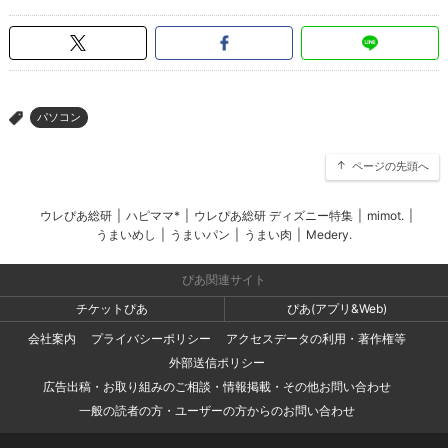
パソコン
>
ページの先頭へ
ウレぴあ総研
|
ハピママ*
|
ウレぴあ総研 ディズニー特集
|
mimot.
|
うまいめし
|
うまいパン
|
うまい肉
|
Medery.
ぴあ関連サイト
チケットぴあ
ぴあ(アプリ&Web)
会社案内
プライバシーポリシー
アクセスデータの利用・著作権等
外部送信ポリシー
広告出稿・お取り組みのご相談・情報掲載・その他お問い合わせ
一般の読者の方・ユーザーの方からのお問い合わせ