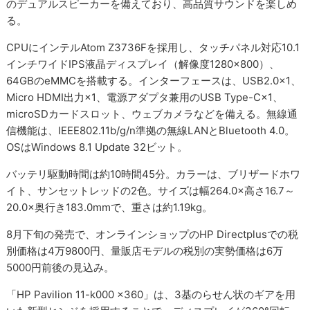
のデュアルスピーカーを備えており、高品質サウンドを楽しめ
る。
CPUにインテルAtom Z3736Fを採用し、タッチパネル対応10.1
インチワイドIPS液晶ディスプレイ（解像度1280×800）、
64GBのeMMCを搭載する。インターフェースは、USB2.0×1、
Micro HDMI出力×1、電源アダプタ兼用のUSB Type-C×1、
microSDカードスロット、ウェブカメラなどを備える。無線通
信機能は、IEEE802.11b/g/n準拠の無線LANとBluetooth 4.0。
OSはWindows 8.1 Update 32ビット。
バッテリ駆動時間は約10時間45分。カラーは、ブリザードホワ
イト、サンセットレッドの2色。サイズは幅264.0×高さ16.7～
20.0×奥行き183.0mmで、重さは約1.19kg。
8月下旬の発売で、オンラインショップのHP Directplusでの税
別価格は4万9800円、量販店モデルの税別の実勢価格は6万
5000円前後の見込み。
「HP Pavilion 11-k000 x360」は、3基のらせん状のギアを用