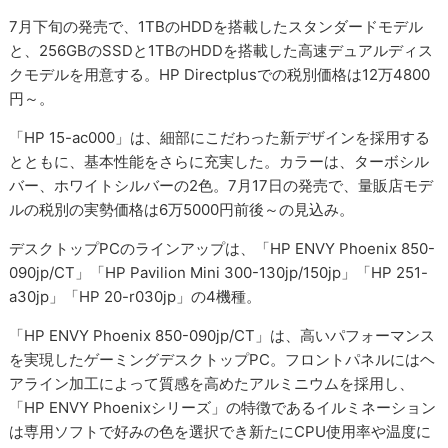
7月下旬の発売で、1TBのHDDを搭載したスタンダードモデル
と、256GBのSSDと1TBのHDDを搭載した高速デュアルディス
クモデルを用意する。HP Directplusでの税別価格は12万4800
円～。
「HP 15-ac000」は、細部にこだわった新デザインを採用する
とともに、基本性能をさらに充実した。カラーは、ターボシル
バー、ホワイトシルバーの2色。7月17日の発売で、量販店モデ
ルの税別の実勢価格は6万5000円前後～の見込み。
デスクトップPCのラインアップは、「HP ENVY Phoenix 850-
090jp/CT」「HP Pavilion Mini 300-130jp/150jp」「HP 251-
a30jp」「HP 20-r030jp」の4機種。
「HP ENVY Phoenix 850-090jp/CT」は、高いパフォーマンス
を実現したゲーミングデスクトップPC。フロントパネルにはヘ
アライン加工によって質感を高めたアルミニウムを採用し、
「HP ENVY Phoenixシリーズ」の特徴であるイルミネーション
は専用ソフトで好みの色を選択でき新たにCPU使用率や温度に