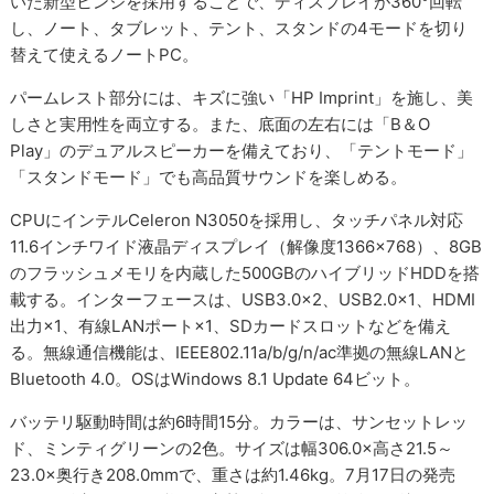
いた新型ヒンジを採用することで、ディスプレイが360°回転
し、ノート、タブレット、テント、スタンドの4モードを切り
替えて使えるノートPC。
パームレスト部分には、キズに強い「HP Imprint」を施し、美
しさと実用性を両立する。また、底面の左右には「B＆O
Play」のデュアルスピーカーを備えており、「テントモード」
「スタンドモード」でも高品質サウンドを楽しめる。
CPUにインテルCeleron N3050を採用し、タッチパネル対応
11.6インチワイド液晶ディスプレイ（解像度1366×768）、8GB
のフラッシュメモリを内蔵した500GBのハイブリッドHDDを搭
載する。インターフェースは、USB3.0×2、USB2.0×1、HDMI
出力×1、有線LANポート×1、SDカードスロットなどを備え
る。無線通信機能は、IEEE802.11a/b/g/n/ac準拠の無線LANと
Bluetooth 4.0。OSはWindows 8.1 Update 64ビット。
バッテリ駆動時間は約6時間15分。カラーは、サンセットレッ
ド、ミンティグリーンの2色。サイズは幅306.0×高さ21.5～
23.0×奥行き208.0mmで、重さは約1.46kg。7月17日の発売