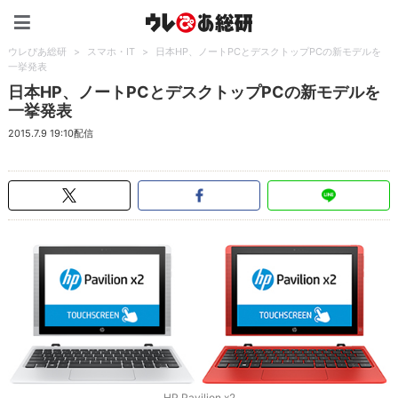
ウレぴあ総研（うれぴあ）
ウレぴあ総研
>
スマホ・IT
>
日本HP、ノートPCとデスクトップPCの新モデルを
一挙発表
日本HP、ノートPCとデスクトップPCの新モデルを
一挙発表
2015.7.9 19:10配信
HP Pavilion x2