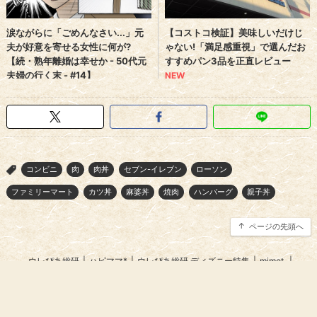
コンビニ
肉
肉丼
セブン-イレブン
ローソン
>
ファミリーマート
カツ丼
麻婆丼
焼肉
ハンバーグ
親子丼
ページの先頭へ
ウレぴあ総研
|
ハピママ*
|
ウレぴあ総研 ディズニー特集
|
mimot.
|
うまいめし
|
うまいパン
|
うまい肉
|
Medery.
ぴあ関連サイト