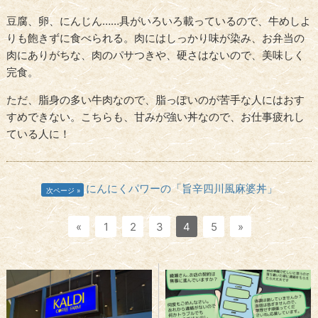
豆腐、卵、にんじん……具がいろいろ載っているので、牛めしよ
りも飽きずに食べられる。肉にはしっかり味が染み、お弁当の
肉にありがちな、肉のパサつきや、硬さはないので、美味しく
完食。
ただ、脂身の多い牛肉なので、脂っぽいのが苦手な人にはおす
すめできない。こちらも、甘みが強い丼なので、お仕事疲れし
ている人に！
にんにくパワーの「旨辛四川風麻婆丼」
次ページ
«
1
2
3
4
5
»