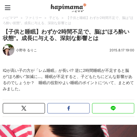
ハピママ*
ハピママ*
>
ファミリー
>
子ども
>
【子供と睡眠】わずか2時間不足で、脳は"ほ
ろ酔い状態"。成長に与える、深刻な影響とは
【子供と睡眠】わずか2時間不足で、脳は"ほろ酔い
状態"。成長に与える、深刻な影響とは
小野寺 るりこ
2015.8.17 19:00
IQが高い子の方が「レム睡眠」が長い!? 逆に2時間睡眠が不足すると脳
が“ほろ酔い”加減に…。睡眠が不足すると、子どもたちにどんな影響があ
るのでしょうか？ 睡眠の役割やよい睡眠のポイントについて、まとめて
みました。