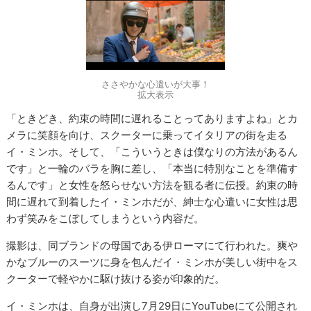
ささやかな心遣いが大事！
拡大表示
「ときどき、約束の時間に遅れることってありますよね」とカ
メラに笑顔を向け、スクーターに乗ってイタリアの街を走る
イ・ミンホ。そして、「こういうときは僕なりの方法があるん
です」と一輪のバラを胸に差し、「本当に特別なことを準備す
るんです」と女性を怒らせない方法を観る者に伝授。約束の時
間に遅れて到着したイ・ミンホだが、紳士な心遣いに女性は思
わず笑みをこぼしてしまうという内容だ。
撮影は、同ブランドの母国である伊ローマにて行われた。爽や
かなブルーのスーツに身を包んだイ・ミンホが美しい街中をス
クーターで軽やかに駆け抜ける姿が印象的だ。
イ・ミンホは、自身が出演し7月29日にYouTubeにて公開され