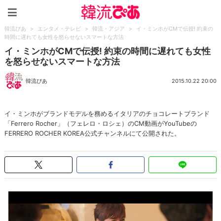
韓流ぴあ
韓流ぴあ
>
エンタメ・テレビ
>
韓流・アジア
>
イ・ミンホがCMで伝授! 約束の
時間に遅れても女性を怒らせないスマートな方法
イ・ミンホがCMで伝授! 約束の時間に遅れても女性
を怒らせないスマートな方法
韓流ぴあ
2015.10.22 20:00
イ・ミンホがブランドモデルを務めるイタリアのチョコレートブランド
「Ferrero Rocher」（フェレロ・ロシェ）のCM動画がYouTubeの
FERRERO ROCHER KOREA公式チャンネルにて公開された。