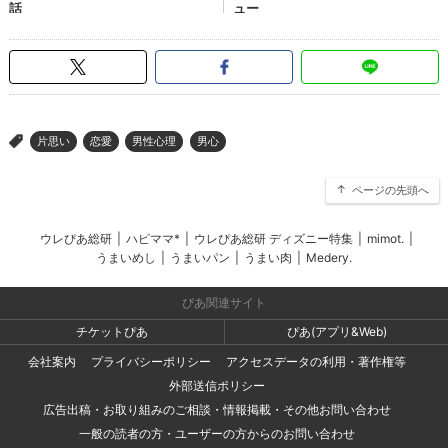
片思い
恋愛
男性心理
男心
>
ページの先頭へ
ウレぴあ総研
|
ハピママ*
|
ウレぴあ総研 ディズニー特集
|
mimot.
|
うまいめし
|
うまいパン
|
うまい肉
|
Medery.
ぴあ関連サイト
チケットぴあ
ぴあ(アプリ&Web)
会社案内
プライバシーポリシー
アクセスデータの利用・著作権等
外部送信ポリシー
広告出稿・お取り組みのご相談・情報掲載・その他お問い合わせ
一般の読者の方・ユーザーの方からのお問い合わせ