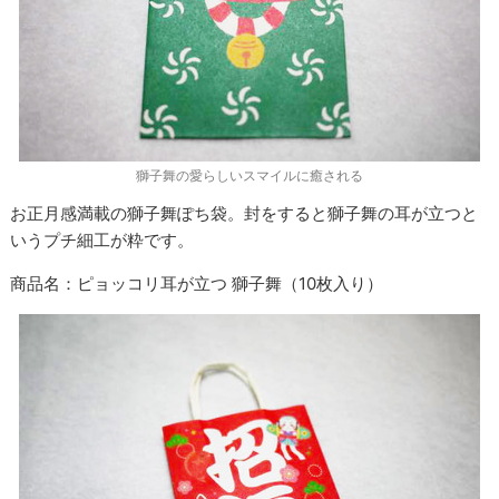
獅子舞の愛らしいスマイルに癒される
お正月感満載の獅子舞ぽち袋。封をすると獅子舞の耳が立つと
いうプチ細工が粋です。
商品名：ピョッコリ耳が立つ 獅子舞（
10
枚入り）