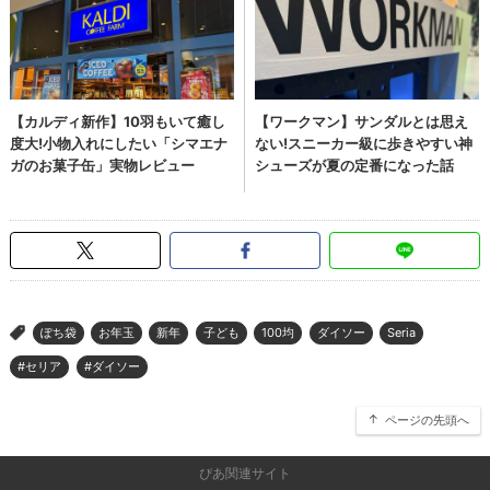
ぽち袋
お年玉
新年
子ども
100均
ダイソー
Seria
>
#セリア
#ダイソー
ページの先頭へ
ぴあ関連サイト