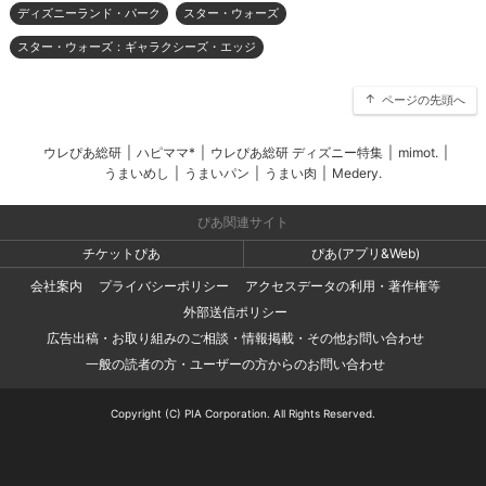
ディズニーランド・パーク
スター・ウォーズ
スター・ウォーズ：ギャラクシーズ・エッジ
ページの先頭へ
ウレぴあ総研
|
ハピママ*
|
ウレぴあ総研 ディズニー特集
|
mimot.
|
うまいめし
|
うまいパン
|
うまい肉
|
Medery.
ぴあ関連サイト
チケットぴあ
ぴあ(アプリ&Web)
会社案内
プライバシーポリシー
アクセスデータの利用・著作権等
外部送信ポリシー
広告出稿・お取り組みのご相談・情報掲載・その他お問い合わせ
一般の読者の方・ユーザーの方からのお問い合わせ
Copyright (C) PIA Corporation. All Rights Reserved.