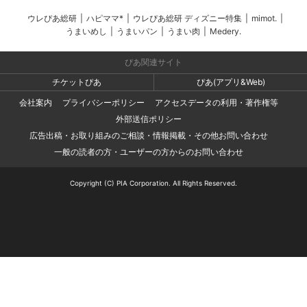
ウレぴあ総研
|
ハピママ*
|
ウレぴあ総研 ディズニー特集
|
mimot.
|
うまいめし
|
うまいパン
|
うまい肉
|
Medery.
ぴあ関連サイト
チケットぴあ
ぴあ(アプリ&Web)
会社案内
プライバシーポリシー
アクセスデータの利用・著作権等
外部送信ポリシー
広告出稿・お取り組みのご相談・情報掲載・その他お問い合わせ
一般の読者の方・ユーザーの方からのお問い合わせ
Copyright (C) PIA Corporation. All Rights Reserved.