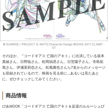
© SUNRISE／PROJECT G-AKITO Character Design ©2006-2011 CLAMP・
ST
そのほか、『コードギアス 亡国のアキト』に出演している坂本
真綾さん、日野聡さん、松岡禎丞さん、日笠陽子さん、寺島拓
篤さん、伊瀬茉莉也さん、松風雅也さんら7名からのメッセージ
も収録されているので、映画を見る前に…あるいは見たあと
に、ぜひチェックしてみてください。
商品情報
ぴあMOOK「コードギアス 亡国のアキト＆反逆のルルーシュぴ