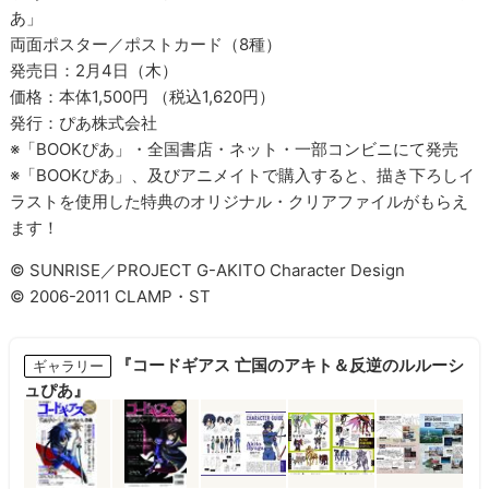
あ」
両面ポスター／ポストカード（8種）
発売日：2月4日（木）
価格：本体1,500円 （税込1,620円）
発行：ぴあ株式会社
※「BOOKぴあ」・全国書店・ネット・一部コンビニにて発売
※「BOOKぴあ」、及びアニメイトで購入すると、描き下ろしイ
ラストを使用した特典のオリジナル・クリアファイルがもらえ
ます！
© SUNRISE／PROJECT G-AKITO Character Design
© 2006-2011 CLAMP・ST
『コードギアス 亡国のアキト＆反逆のルルーシ
ギャラリー
ュぴあ』