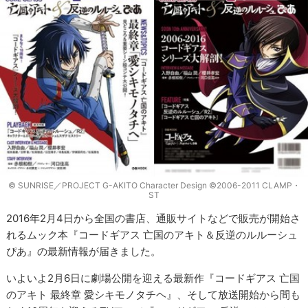
© SUNRISE／PROJECT G-AKITO Character Design ©2006-2011 CLAMP・
ST
2016年2月4日から全国の書店、通販サイトなどで販売が開始さ
れるムック本『コードギアス 亡国のアキト＆反逆のルルーシュ
ぴあ』の最新情報が届きました。
いよいよ2月6日に劇場公開を迎える最新作『コードギアス 亡国
のアキト 最終章 愛シキモノタチヘ』、そして放送開始から間も