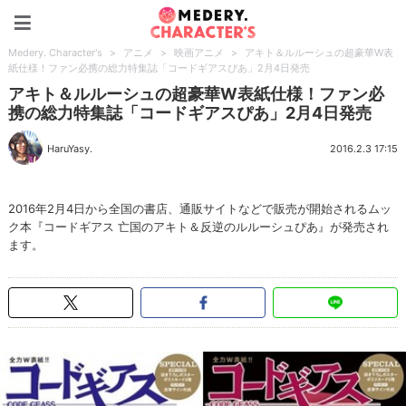
Medery. Character's
Medery. Character's
>
アニメ
>
映画アニメ
>
アキト＆ルルーシュの超豪華W表
紙仕様！ファン必携の総力特集誌「コードギアスぴあ」2月4日発売
アキト＆ルルーシュの超豪華W表紙仕様！ファン必
携の総力特集誌「コードギアスぴあ」2月4日発売
HaruYasy.
2016.2.3 17:15
2016年2月4日から全国の書店、通販サイトなどで販売が開始されるムッ
ク本『コードギアス 亡国のアキト＆反逆のルルーシュぴあ』が発売され
ます。