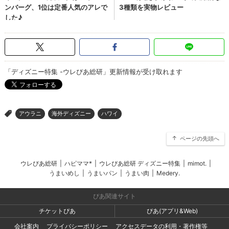
「ディズニー特集 -ウレぴあ総研」更新情報が受け取れます
アウラニ
海外ディズニー
ハワイ
>
ページの先頭へ
ウレぴあ総研
|
ハピママ*
|
ウレぴあ総研 ディズニー特集
|
mimot.
|
うまいめし
|
うまいパン
|
うまい肉
|
Medery.
ぴあ関連サイト
チケットぴあ
ぴあ(アプリ&Web)
会社案内
プライバシーポリシー
アクセスデータの利用・著作権等