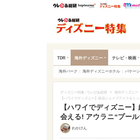
ウレぴあ総研
ハピママ*
ウレぴあ
ディ
TDR
海外ディズニー
テレビ・映画
海外パーク
海外ディズニーホテル
バケーシ
>
ディズニー特集 -ウレぴあ総研
海外ディズニー
【ハワイでディズニー】絶品シェイブアイス＆ミッキ
【ハワイでディズニー】
会える! アウラニ“プー
わかけん