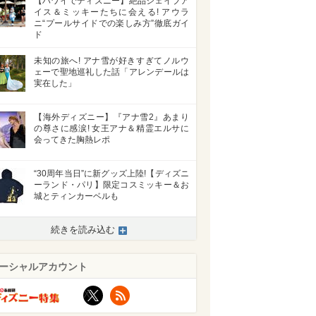
【ハワイでディズニー】絶品シェイブア
イス＆ミッキーたちに会える! アウラ
ニ“プールサイドでの楽しみ方”徹底ガイ
ド
未知の旅へ! アナ雪が好きすぎてノルウ
ェーで聖地巡礼した話「アレンデールは
実在した」
【海外ディズニー】『アナ雪2』あまり
の尊さに感涙! 女王アナ＆精霊エルサに
会ってきた胸熱レポ
“30周年当日”に新グッズ上陸!【ディズニ
ーランド・パリ】限定コスミッキー＆お
城とティンカーベルも
続きを読み込む
ーシャルアカウント
X
RSS