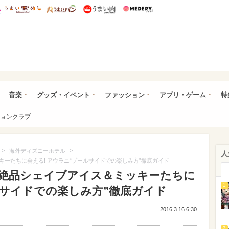
総研 ディズニー特集
mimot.
うまいめし
うまいパン
うまい肉
Medery.
ズニー特集 -ウレぴあ総研
音楽
グッズ・イベント
ファッション
アプリ・ゲーム
特
ョンクラブ
>
>
海外ディズニーホテル
人
ーたちに会える! アウラニ“プールサイドでの楽しみ方”徹底ガイド
絶品シェイブアイス＆ミッキーたちに
1
ルサイドでの楽しみ方”徹底ガイド
2016.3.16 6:30
2