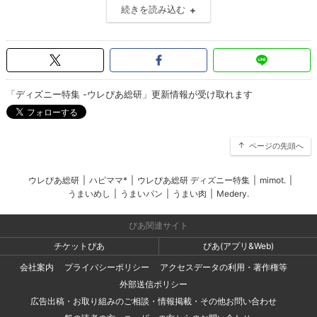
続きを読み込む
「ディズニー特集 -ウレぴあ総研」更新情報が受け取れます
ページの先頭へ
ウレぴあ総研
|
ハピママ*
|
ウレぴあ総研 ディズニー特集
|
mimot.
|
うまいめし
|
うまいパン
|
うまい肉
|
Medery.
ぴあ関連サイト
チケットぴあ
ぴあ(アプリ&Web)
会社案内
プライバシーポリシー
アクセスデータの利用・著作権等
外部送信ポリシー
広告出稿・お取り組みのご相談・情報掲載・その他お問い合わせ