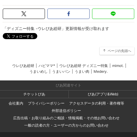
「ディズニー特集 -ウレぴあ総研」更新情報が受け取れます
ページの先頭へ
ウレぴあ総研
|
ハピママ*
|
ウレぴあ総研 ディズニー特集
|
mimot.
|
うまいめし
|
うまいパン
|
うまい肉
|
Medery.
ぴあ関連サイト
チケットぴあ
ぴあ(アプリ&Web)
会社案内
プライバシーポリシー
アクセスデータの利用・著作権等
外部送信ポリシー
広告出稿・お取り組みのご相談・情報掲載・その他お問い合わせ
一般の読者の方・ユーザーの方からのお問い合わせ