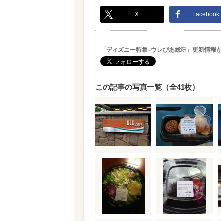
X
Facebook
「ディズニー特集 -ウレぴあ総研」更新情報
この記事の写真一覧（全41枚）