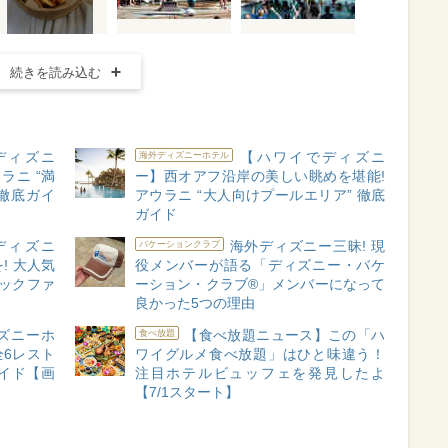
続きを読み込む
ディズニ
【ハワイでディズニ
海外ディズニーホテル
ラニ “満
ー】西オアフ沿岸の美しい眺めを堪能!
 徹底ガイ
アウラニ “大人向けプールエリア” 徹底
ガイド
ディズニ
海外ディズニー三昧! 現
バケーションクラブ
! 大人気
役メンバーが語る「ディズニー・バケ
ックファ
ーション・クラブ®」メンバーになって
良かった5つの理由
ズニーホ
【食べ放題ニュース】この「ハ
食べ放題
全6レスト
ワイグルメ食べ放題」はひと味違う！
イド【画
注目ホテルビュッフェを発見したよ
【7/1スタート】