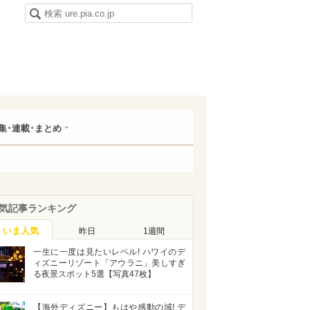
集･連載･まとめ
気記事ランキング
いま人気
昨日
1週間
一生に一度は見たいレベル! ハワイのデ
ィズニーリゾート「アウラニ」美しすぎ
る夜景スポット5選【写真47枚】
【海外ディズニー】もはや感動の域! デ