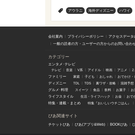
>
アウラニ
海外ディズニー
ハワイ
会社案内
プライバシーポリシー
アクセスデータ
一般の読者の方・ユーザーの方からのお問い合わ
カテゴリー
エンタメ･テレビ
テレビ
音楽
V系
アイドル
映画
アニメ
2
ファミリー
家庭
子ども
おしゃれ
おでかけ・
ディズニー
TDL
TDS
裏ワザ・攻略
混雑予想
グルメ･料理
スイーツ
食品
飲料
お菓子
お
ライフスタイル
生活・ライフハック
お金
おで
特集
・
連載
・
まとめ
特集『おいしいウチごはん』
ぴあ関連サイト
チケットぴあ
ぴあ(アプリ&Web)
BOOKぴあ