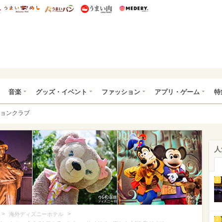
総研 ディズニー特集
mimot.
うまいめし
うまいパン
うまい肉
Medery.
ズニー特集 -ウレぴあ総研
音楽
グッズ・イベント
ファッション
アプリ・ゲーム
特
ョンクラブ
人
1
>
>
海外ディズニーホテル
2