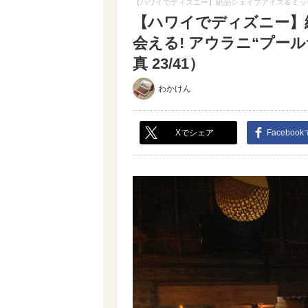
【ハワイでディズニー】絶品シェイブアイス＆ミッキ
【ハワイでディズニー】
会える! アウラニ“プー
真 23/41）
わかけん
Xでシェア
Faceboo