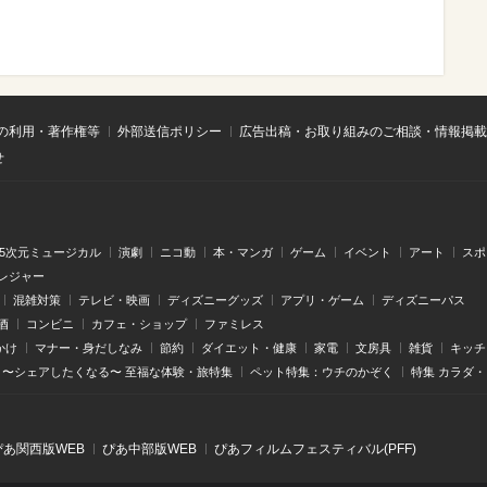
の利用・著作権等
外部送信ポリシー
広告出稿・お取り組みのご相談・情報掲載
せ
.5次元ミュージカル
演劇
ニコ動
本・マンガ
ゲーム
イベント
アート
スポ
レジャー
混雑対策
テレビ・映画
ディズニーグッズ
アプリ・ゲーム
ディズニーパス
酒
コンビニ
カフェ・ショップ
ファミレス
かけ
マナー・身だしなみ
節約
ダイエット・健康
家電
文房具
雑貨
キッチ
〜シェアしたくなる〜 至福な体験・旅特集
ペット特集：ウチのかぞく
特集 カラダ
ぴあ関⻄版WEB
ぴあ中部版WEB
ぴあフィルムフェスティバル(PFF)