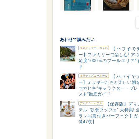
あわせて読みたい
【ハワイで
海外ディズニーホテル
ー】ファミリーで楽しむ! アウ
足度1000％のプールエリア”
ド
【ハワイで
海外ディズニーホテル
ー】ミッキーたちと楽しい朝を
マカヒキ“キャラクター・ブレ
スト”徹底ガイド
【保存版】ディ
ディズニーホテル
テル “朝食ブッフェ” 大特集! 
ラン写真付きパーフェクトガ
像47枚】