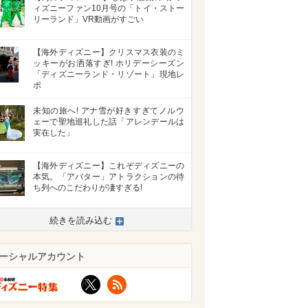
ィズニーファン10月号の「トイ・ストー
リーランド」VR動画がすごい
【海外ディズニー】クリスマス衣装のミ
ッキーがお洒落すぎ! ホリデーシーズン
「ディズニーランド・リゾート」現地レ
ポ
未知の旅へ! アナ雪が好きすぎてノルウ
ェーで聖地巡礼した話「アレンデールは
実在した」
【海外ディズニー】これぞディズニーの
本気。「アバター」アトラクションの待
ち列へのこだわりが凄すぎる!
続きを読み込む
ーシャルアカウント
X
RSS