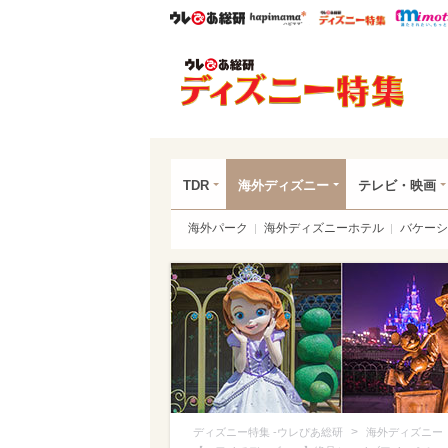
ウレぴあ総研
ハピママ*
ウレぴあ
ディ
TDR
海外ディズニー
テレビ・映画
海外パーク
海外ディズニーホテル
バケーシ
>
ディズニー特集 -ウレぴあ総研
海外ディズニー