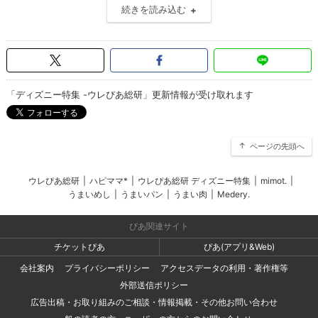
続きを読み込む
「ディズニー特集 -ウレぴあ総研」更新情報が受け取れます
ページの先頭へ
ウレぴあ総研
|
ハピママ*
|
ウレぴあ総研 ディズニー特集
|
mimot.
|
うまいめし
|
うまいパン
|
うまい肉
|
Medery.
ぴあ関連サイト
チケットぴあ
ぴあ(アプリ&Web)
会社案内
プライバシーポリシー
アクセスデータの利用・著作権等
外部送信ポリシー
広告出稿・お取り組みのご相談・情報掲載・その他お問い合わせ