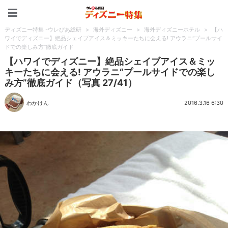
ディズニー特集 -ウレぴあ
ディズニー特集 -ウレぴあ総研
>
海外ディズニー
>
海外ディズニーホテル
>
【ハ
ワイでディズニー】絶品シェイブアイス＆ミッキーたちに会える! アウラニ“プールサイ
ドでの楽しみ方”徹底ガイド
【ハワイでディズニー】絶品シェイブアイス＆ミッ
キーたちに会える! アウラニ“プールサイドでの楽し
み方”徹底ガイド（写真 27/41）
わかけん
2016.3.16 6:30