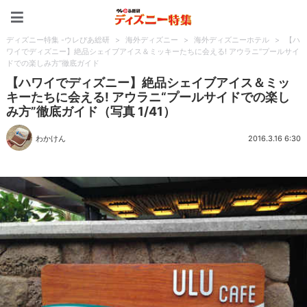
ディズニー特集 -ウレぴあ
ディズニー特集 -ウレぴあ総研
>
海外ディズニー
>
海外ディズニーホテル
>
【ハ
ワイでディズニー】絶品シェイブアイス＆ミッキーたちに会える! アウラニ“プールサイ
ドでの楽しみ方”徹底ガイド
【ハワイでディズニー】絶品シェイブアイス＆ミッ
キーたちに会える! アウラニ“プールサイドでの楽し
み方”徹底ガイド（写真 1/41）
わかけん
2016.3.16 6:30