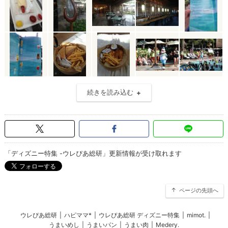
続きを読み込む
「ディズニー特集 -ウレぴあ総研」更新情報が受け取れます
ページの先頭へ
ウレぴあ総研
|
ハピママ*
|
ウレぴあ総研 ディズニー特集
|
mimot.
|
うまいめし
|
うまいパン
|
うまい肉
|
Medery.