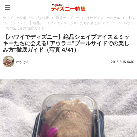
ディズニー特集 -ウレぴあ
ディズニー特集 -ウレぴあ総研
>
海外ディズニー
>
海外ディズニーホテル
>
【ハ
ワイでディズニー】絶品シェイブアイス＆ミッキーたちに会える! アウラニ“プールサイ
ドでの楽しみ方”徹底ガイド
【ハワイでディズニー】絶品シェイブアイス＆ミッ
キーたちに会える! アウラニ“プールサイドでの楽し
み方”徹底ガイド（写真 4/41）
わかけん
2016.3.16 6:30