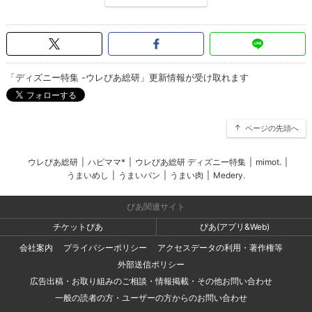
「ディズニー特集 -ウレぴあ総研」更新情報が受け取れます
ページの先頭へ
ウレぴあ総研
|
ハピママ*
|
ウレぴあ総研 ディズニー特集
|
mimot.
|
うまいめし
|
うまいパン
|
うまい肉
|
Medery.
ぴあ関連サイト
チケットぴあ
ぴあ(アプリ&Web)
会社案内
プライバシーポリシー
アクセスデータの利用・著作権等
外部送信ポリシー
広告出稿・お取り組みのご相談・情報掲載・その他お問い合わせ
一般の読者の方・ユーザーの方からのお問い合わせ