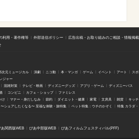
の利用・著作権等
外部送信ポリシー
広告出稿・お取り組みのご相談・情報掲載
せ
.5次元ミュージカル
演劇
ニコ動
本・マンガ
ゲーム
イベント
アート
スポ
レジャー
混雑対策
テレビ・映画
ディズニーグッズ
アプリ・ゲーム
ディズニーパス
酒
コンビニ
カフェ・ショップ
ファミレス
かけ
マナー・身だしなみ
節約
ダイエット・健康
家電
文房具
雑貨
キッチ
〜シェアしたくなる〜 至福な体験・旅特集
ペット特集：ウチのかぞく
特集 カラダ
ぴあ関⻄版WEB
ぴあ中部版WEB
ぴあフィルムフェスティバル(PFF)