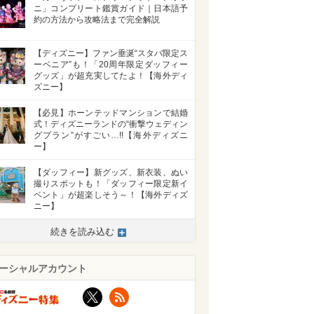
ニ」コンプリート鑑賞ガイド｜日本語予
約の方法から攻略法まで完全解説
【ディズニー】ファン垂涎“スタバ限定ス
ーベニア”も！「20周年限定ダッフィー
グッズ」が超充実してたよ！【海外ディ
ズニー】
【必見】ホーンテッドマンションで結婚
式！ディズニーランドの“衝撃ウェディン
グプラン”がすごい…!!【海外ディズニ
ー】
【ダッフィー】新グッズ、新衣装、ぬい
撮りスポットも！「ダッフィー限定新イ
ベント」が超楽しそう～！【海外ディズ
ニー】
続きを読み込む
ーシャルアカウント
X
RSS