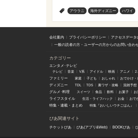
>
アウラニ
海外ディズニー
ハワイ
会社案内
プライバシーポリシー
アクセスデータ
一般の読者の方・ユーザーの方からのお問い合わ
カテゴリー
エンタメ･テレビ
テレビ
音楽
V系
アイドル
映画
アニメ
2
ファミリー
家庭
子ども
おしゃれ
おでかけ・
ディズニー
TDL
TDS
裏ワザ・攻略
混雑予想
グルメ･料理
スイーツ
食品
飲料
お菓子
お
ライフスタイル
生活・ライフハック
お金
おで
特集
・
連載
・
まとめ
特集『おいしいウチごはん』
ぴあ関連サイト
チケットぴあ
ぴあ(アプリ&Web)
BOOKぴあ