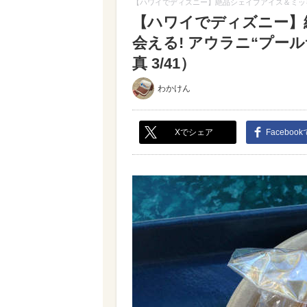
【ハワイでディズニー】絶品シェイブアイス＆ミッキ
【ハワイでディズニー】
会える! アウラニ“プー
真 3/41）
わかけん
Xでシェア
Faceboo