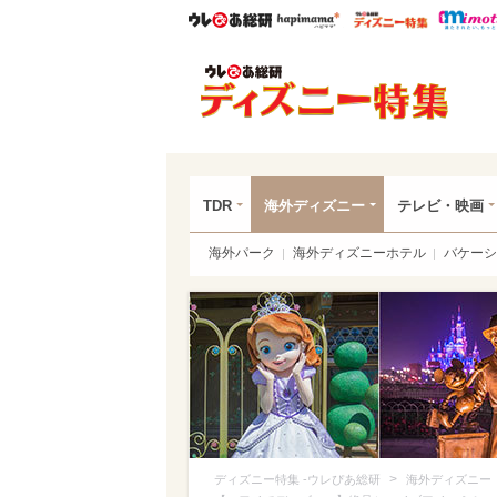
ウレぴあ総研
ハピママ*
ウレぴあ
ディ
TDR
海外ディズニー
テレビ・映画
海外パーク
海外ディズニーホテル
バケーシ
>
ディズニー特集 -ウレぴあ総研
海外ディズニー