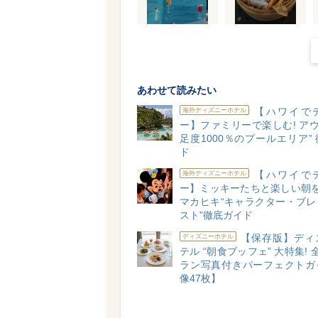
あわせて読みたい
【ハワイで
海外ディズニーホテル
ー】ファミリーで楽しむ! アウ
足度1000％のプールエリア”
ド
【ハワイで
海外ディズニーホテル
ー】ミッキーたちと楽しい朝を
マカヒキ“キャラクター・ブレ
スト”徹底ガイド
【保存版】ディ
ディズニーホテル
テル “朝食ブッフェ” 大特集! 
ラン写真付きパーフェクトガ
像47枚】