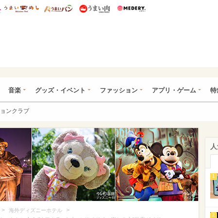
総研 ディズニー特集
mimot.
うまいめし
うまいパン
うまい肉
Medery.
ズニー特集 -ウレぴあ総研
音楽
グッズ・イベント
ファッション
アプリ・ゲーム
特
ョンクラブ
人
1
>
>
海外ディズニーホテル
2