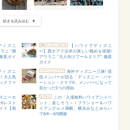
続きを読み込む
ディズニ
【ハワイでディズニ
海外ディズニーホテル
ラニ “満
ー】西オアフ沿岸の美しい眺めを堪能!
 徹底ガイ
アウラニ “大人向けプールエリア” 徹底
ガイド
ディズニ
海外ディズニー三昧! 現
バケーションクラブ
! 大人気
役メンバーが語る「ディズニー・バケ
ックファ
ーション・クラブ®」メンバーになって
良かった5つの理由
ズニーホ
この「入場無料ハワイアンイベ
おでかけ
全6レスト
ント」楽しそう～！フラショー＆ハワ
イド【画
イアングルメ満載、横浜みなとみらい
で8/8～8/9開催