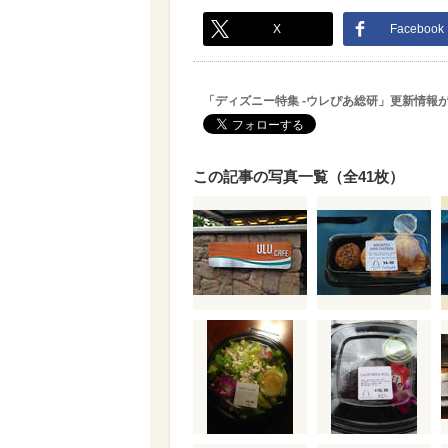
X
Facebook
「ディズニー特集 -ウレぴあ総研」更新情報
この記事の写真一覧（全41枚）