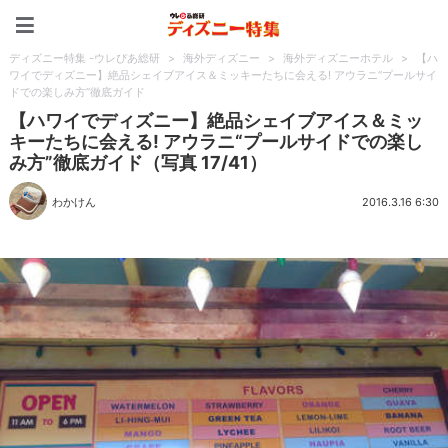
ディズニー特集 -ウレぴあ
ディズニー特集 -ウレぴあ総研
>
海外ディズニー
>
海外ディズニーホテル
>
【ハ
ワイでディズニー】絶品シェイブアイス＆ミッキーたちに会える! アウラニ“プールサイ
ドでの楽しみ方”徹底ガイド
【ハワイでディズニー】絶品シェイブアイス＆ミッ
キーたちに会える! アウラニ“プールサイドでの楽し
み方”徹底ガイド（写真 17/41）
わかけん
2016.3.16 6:30