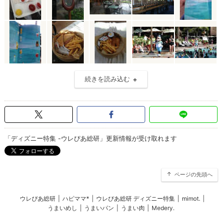
続きを読み込む
「ディズニー特集 -ウレぴあ総研」更新情報が受け取れます
ページの先頭へ
ウレぴあ総研
|
ハピママ*
|
ウレぴあ総研 ディズニー特集
|
mimot.
|
うまいめし
|
うまいパン
|
うまい肉
|
Medery.