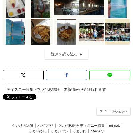
続きを読み込む
「ディズニー特集 -ウレぴあ総研」更新情報が受け取れます
ページの先頭へ
ウレぴあ総研
|
ハピママ*
|
ウレぴあ総研 ディズニー特集
|
mimot.
|
うまいめし
|
うまいパン
|
うまい肉
|
Medery.