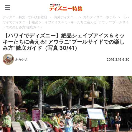
ディズニー特集 -ウレぴあ
ディズニー特集 -ウレぴあ総研
>
海外ディズニー
>
海外ディズニーホテル
>
【ハ
ワイでディズニー】絶品シェイブアイス＆ミッキーたちに会える! アウラニ“プールサイ
ドでの楽しみ方”徹底ガイド
【ハワイでディズニー】絶品シェイブアイス＆ミッ
キーたちに会える! アウラニ“プールサイドでの楽し
み方”徹底ガイド（写真 30/41）
わかけん
2016.3.16 6:30