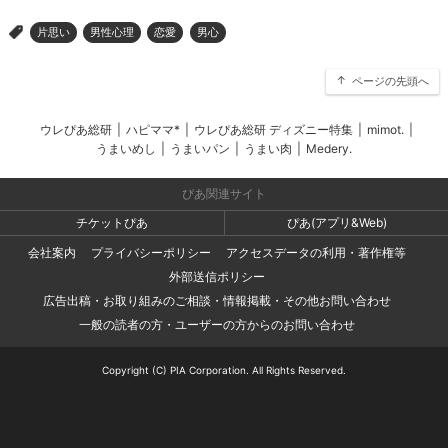
片思い
男性心理
恋愛
男心
>
ページの先頭へ
ウレぴあ総研
|
ハピママ*
|
ウレぴあ総研 ディズニー特集
|
mimot.
|
うまいめし
|
うまいパン
|
うまい肉
|
Medery.
ぴあ関連サイト
チケットぴあ
ぴあ(アプリ&Web)
会社案内
プライバシーポリシー
アクセスデータの利用・著作権等
外部送信ポリシー
広告出稿・お取り組みのご相談・情報掲載・その他お問い合わせ
一般の読者の方・ユーザーの方からのお問い合わせ
Copyright (C) PIA Corporation. All Rights Reserved.