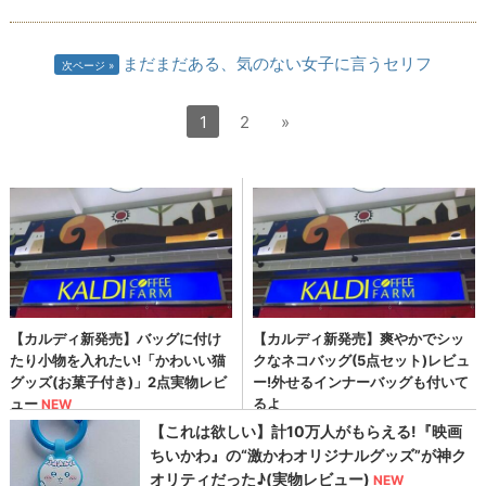
まだまだある、気のない女子に言うセリフ
次ページ
1
2
»