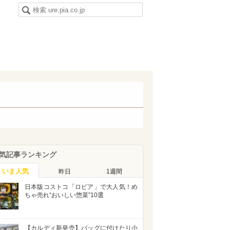
気記事ランキング
いま人気
昨日
1週間
日本版コストコ「ロピア」で大人気！め
ちゃ売れ“おいしい惣菜”10選
【カルディ新発売】バッグに付けたり小