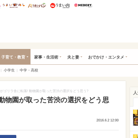
総研 ディズニー特集
mimot.
うまいめし
うまいパン
うまい肉
Medery.
ママ*
子育て・教育
家事・生活術
夫と妻
おでかけ・エンタメ
小学生
中学・高校
児がゴリラ舎に転落! 動物園が取った苦渋の選択をどう思う?
人
 動物園が取った苦渋の選択をどう思
1
2016.6.2 12:00
2