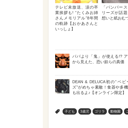
テレビ未放送、涙の卒
「パンパース
業挨拶も! “たくみお姉
リーズが話題
さんメモリアル”8年間
想いと紙おむ
の軌跡【おかあさんと
いっしょ】
パパより「鬼」が使える!? 
から見えた、恐い奴らの真価
DEAN & DELUCA初の“
ズ”がめちゃ素敵！食器や多
も出るよ♪【オンライン限定】
>
子ども
3歳児
ゴリラ
動物園