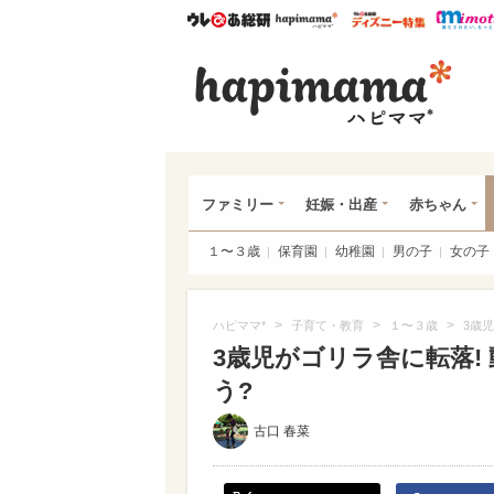
ウレぴあ総研
ハピママ*
ウレぴあ
ハピ
ファミリー
妊娠・出産
赤ちゃん
１〜３歳
保育園
幼稚園
男の子
女の子
>
>
>
ハピママ*
子育て・教育
１〜３歳
3歳
3歳児がゴリラ舎に転落!
う?
古口 春菜