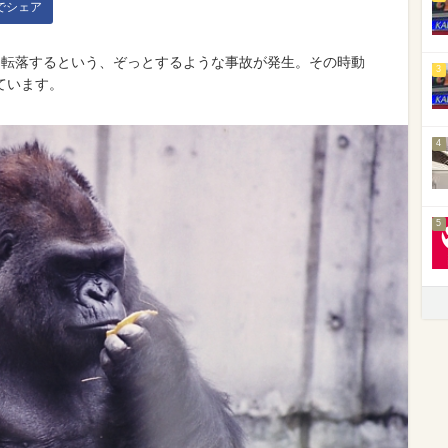
kでシェア
に転落するという、ぞっとするような事故が発生。その時動
3
ています。
4
5