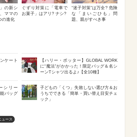
」の新シ
ぐずり対策に「電車で
“迷子対策”は万全? 危険
、ママの
お菓子」はアリ? ナシ?
な「まいごひも」問
つの進化
題、親がすべき事
アンケート
【ハリー・ポッター】GLOBAL WORK
に“魔法”がかかった！限定バッグ＆名シ
ーンTシャツ出るよ♪【全10種】
ベビーシリー
子どもの「くつ」失敗しない選び方＆お
機能バッグ
うちでできる「簡単・買い替え目安チェ
ック」
ニュース