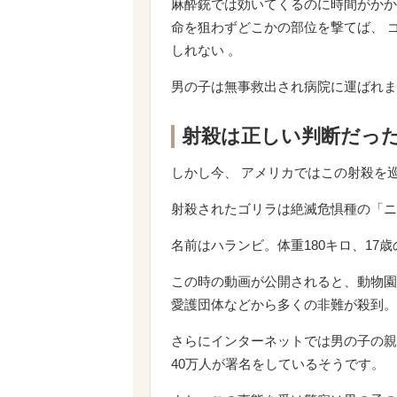
麻酔銃では効いてくるのに時間がかか
命を狙わずどこかの部位を撃てば、 
しれない 。
男の子は無事救出され病院に運ばれま
射殺は正しい判断だっ
しかし今、 アメリカではこの射殺を
射殺されたゴリラは絶滅危惧種の「ニ
名前はハランビ。体重180キロ、17
この時の動画が公開されると、動物園
愛護団体などから多くの非難が殺到。
さらにインターネットでは男の子の親
40万人が署名をしているそうです。