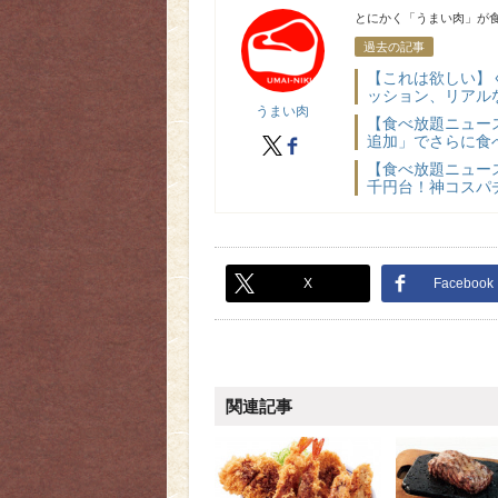
うまい肉
とにかく「うまい肉」が食
過去の記事
【これは欲しい】
ッション、リアル
うまい肉
【食べ放題ニュー
追加」でさらに食べ
X
facebook
【食べ放題ニュー
千円台！神コスパチ
X
Facebook
関連記事