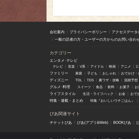
会社案内
プライバシーポリシー
アクセスデータ
一般の読者の方・ユーザーの方からのお問い合わ
カテゴリー
エンタメ･テレビ
テレビ
音楽
V系
アイドル
映画
アニメ
2
ファミリー
家庭
子ども
おしゃれ
おでかけ・
ディズニー
TDL
TDS
裏ワザ・攻略
混雑予想
グルメ･料理
スイーツ
食品
飲料
お菓子
お
ライフスタイル
生活・ライフハック
お金
おで
特集
・
連載
・
まとめ
特集『おいしいウチごはん』
ぴあ関連サイト
チケットぴあ
ぴあ(アプリ&Web)
BOOKぴあ