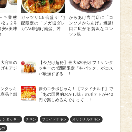
ーキ業態
ガッツリ1.5倍盛り! 宅
からあげ専門店に「コ
 松」2号
配限定の「メガ塩ダレ
ンソメからあげ」爆誕!
格安×美味
カツ&唐揚げ南蛮」丼
口に広がる贅沢なコン
介
ソメ味
「大容量の
【今だけ超得】最大520円オフ！ケンタ
揚げもアジ
ッキーの4週間限定「神パック」がコス
パ最強すぎる…！
ケンタッキ
夢のコラボじゃん！【マクドナルド】で
気商品全部
「あの国民的おかし味」のポテトが+40
円で楽しめるんですって…！
ケンタッキー
チキン
フライドチキン
オリジナルチキン
もの