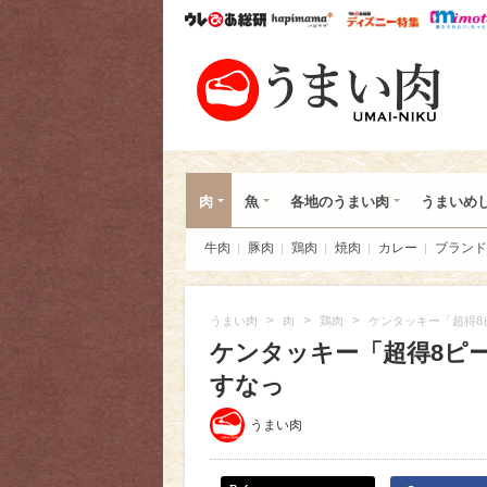
ウレぴあ総研
ハピママ*
ウレぴあ
うま
肉
魚
各地のうまい肉
うまいめ
牛肉
豚肉
鶏肉
焼肉
カレー
ブランド
>
>
>
うまい肉
肉
鶏肉
ケンタッキー「超得8
ケンタッキー「超得8ピー
すなっ
うまい肉