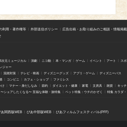
の利用・著作権等
外部送信ポリシー
広告出稿・お取り組みのご相談・情報掲載
せ
.5次元ミュージカル
演劇
ニコ動
本・マンガ
ゲーム
イベント
アート
スポ
レジャー
混雑対策
テレビ・映画
ディズニーグッズ
アプリ・ゲーム
ディズニーパス
酒
コンビニ
カフェ・ショップ
ファミレス
かけ
マナー・身だしなみ
節約
ダイエット・健康
家電
文房具
雑貨
キッチ
〜シェアしたくなる〜 至福な体験・旅特集
ペット特集：ウチのかぞく
特集 カラダ
ぴあ関⻄版WEB
ぴあ中部版WEB
ぴあフィルムフェスティバル(PFF)