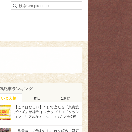
気記事ランキング
いま人気
昨日
1週間
【これは欲しい】くじで当たる「鳥貴族
グッズ」が神ラインナップ！ロゴクッシ
ョン、リアルなミニジョッキなど全7種
「鳥貴族」で飲むならこれを頼め！酒好