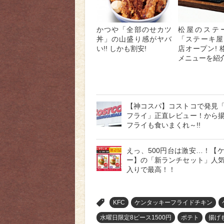
かつや「全部のせカツ
松屋のステ
丼」の山盛り感がヤバ
「ステーキ屋
い!! しかも割安!
店オープン! 
メニューを紹
【神コスパ】コストコで発見
フライ」正直レビュー！から
フライも食いまくれ～!!
えっ、500円台は激安…！【
ー】の「新ランチセット」人
入りで最高！！
>
KFC
ケンタッキーフライドチキン
水曜日限定8ピース1500円
ポテト
揚げ