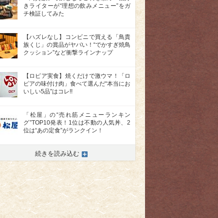
きライターが“理想の飲みメニュー”をガ
チ検証してみた
【ハズレなし】コンビニで買える「鳥貴
族くじ」の賞品がヤバい！“でかすぎ焼鳥
クッション”など衝撃ラインナップ
【ロピア実食】焼くだけで激ウマ！「ロ
ピアの味付け肉」食べて選んだ“本当にお
いしい5品”はコレ!!
「松屋」の“売れ筋メニューランキン
グ”TOP10発表！1位は不動の人気丼、2
位は“あの定食”がランクイン！
続きを読み込む