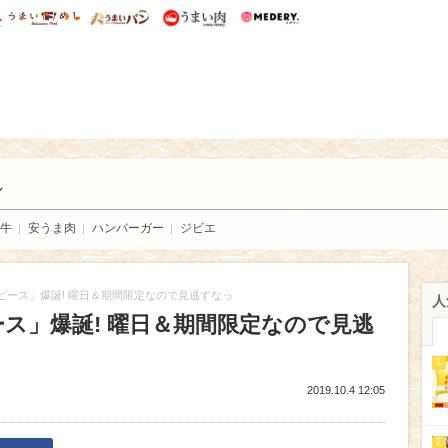
総研 ディズニー特集
mimot.
うまいめし
うまいパン
うまい肉
Medery.
い肉
し
牛
安うま肉
ハンバーガー
ジビエ
ピース」爆誕! 曜日＆期間限定なので見逃すなっ
人
ス」爆誕! 曜日＆期間限定なので見逃
1
2019.10.4 12:05
2