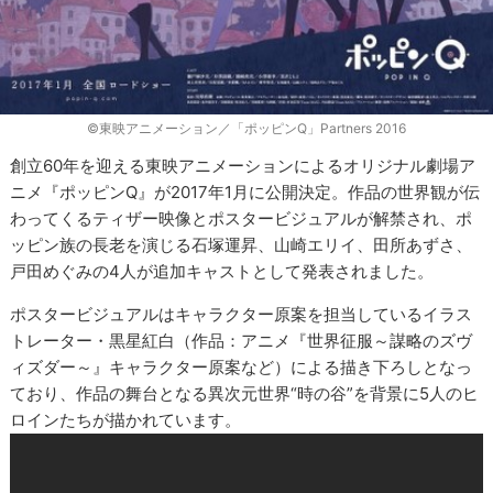
©東映アニメーション／「ポッピンQ」Partners 2016
創立60年を迎える東映アニメーションによるオリジナル劇場ア
ニメ『ポッピンQ』が2017年1月に公開決定。作品の世界観が伝
わってくるティザー映像とポスタービジュアルが解禁され、ポ
ッピン族の長老を演じる石塚運昇、山崎エリイ、田所あずさ、
戸田めぐみの4人が追加キャストとして発表されました。
ポスタービジュアルはキャラクター原案を担当しているイラス
トレーター・黒星紅白（作品：アニメ『世界征服～謀略のズヴ
ィズダー～』キャラクター原案など）による描き下ろしとなっ
ており、作品の舞台となる異次元世界“時の谷”を背景に5人のヒ
ロインたちが描かれています。