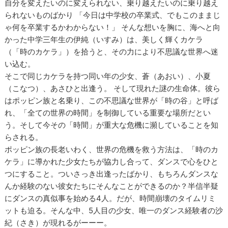
自分を変えたいのに変えられない、乗り越えたいのに乗り越え
られないものばかり 「今日は中学校の卒業式、でもこのままじ
ゃ何を卒業するかわからない！」 そんな想いを胸に、海へと向
かった中学三年生の伊純（いすみ）は、美しく輝くカケラ
（「時のカケラ」）を拾うと、その力により不思議な世界へ迷
い込む。
そこで同じカケラを持つ同い年の少女、蒼（あおい）、小夏
（こなつ）、あさひと出逢う。 そして現れた謎の生命体。彼ら
はポッピン族と名乗り、この不思議な世界が「時の谷」と呼ば
れ、「全ての世界の時間」を制御している重要な場所だとい
う。そして今その「時間」が重大な危機に瀕していることを知
らされる。
ポッピン族の長老いわく、世界の危機を救う方法は、「時のカ
ケラ」に導かれた少女たちが協力し合って、ダンスで心をひと
つにすること。ついさっき出逢ったばかり、もちろんダンスな
んか経験のない彼女たちにそんなことができるのか？半信半疑
にダンスの真似事を始める4人。だが、時間崩壊のタイムリミ
ットも迫る。そんな中、5人目の少女、唯一のダンス経験者の沙
紀（さき）が現れるがーーー。