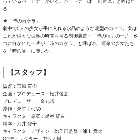
っているパートナーがいる。パートナーは 「同位体」と呼ばれ
る。
★「時のカケラ」
劇中で5人の少女が手に入れる水晶のような扇型のカケラ。実は
これが様々な世界の時間を司る制御装置・「時の種」の一片。6
つに分かれた一片が「時のカケラ」と呼ばれ、運命の少女たち
を「時の谷」に導いた。
【スタッフ】
監督：宮原 直樹
企画・プロデュース：松井俊之
プロデューサー：金丸裕
原作：東堂 いづみ
キャラクター原案：黒星 紅白
脚本：荒井 修子
キャラクターデザイン・総作画監督：浦上 貴之
CGディレクター：中沢大樹