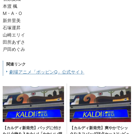
本渡 楓
M・A・O
新井里美
石塚運昇
山崎エリイ
田所あずさ
戸田めぐみ
関連リンク
劇場アニメ「ポッピンQ」公式サイト