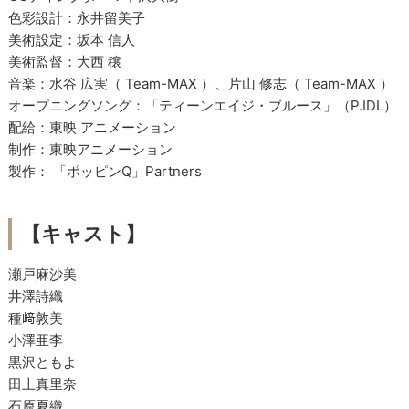
色彩設計：永井留美子
美術設定：坂本 信人
美術監督：大西 穣
音楽：水谷 広実（ Team-MAX ）、片山 修志（ Team-MAX ）
オープニングソング：「ティーンエイジ・ブルース」（P.IDL）
配給：東映 アニメーション
制作：東映アニメーション
製作： 「ポッピンQ」Partners
【キャスト】
瀬戸麻沙美
井澤詩織
種﨑敦美
小澤亜李
黒沢ともよ
田上真里奈
石原夏織