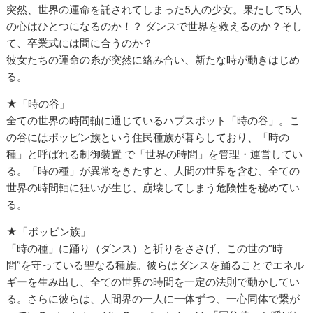
突然、世界の運命を託されてしまった5人の少女。果たして5人
の心はひとつになるのか！？ ダンスで世界を救えるのか？そし
て、卒業式には間に合うのか？
彼女たちの運命の糸が突然に絡み合い、新たな時が動きはじめ
る。
★「時の谷」
全ての世界の時間軸に通じているハブスポット「時の谷」。こ
の谷にはポッピン族という住民種族が暮らしており、「時の
種」と呼ばれる制御装置 で「世界の時間」を管理・運営してい
る。「時の種」が異常をきたすと、人間の世界を含む、全ての
世界の時間軸に狂いが生じ、崩壊してしまう危険性を秘めてい
る。
★「ポッピン族」
「時の種」に踊り（ダンス）と祈りをささげ、この世の“時
間”を守っている聖なる種族。彼らはダンスを踊ることでエネル
ギーを生み出し、全ての世界の時間を一定の法則で動かしてい
る。さらに彼らは、人間界の一人に一体ずつ、一心同体で繋が