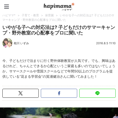
ハピママ*
ハピママ*
>
子育て・教育
>
保育園
>
いやがる子への対応法は? 子どもだけのサ
マーキャンプ・野外教室の心配事をプロに聞いた
いやがる子への対応法は? 子どもだけのサマーキャン
プ・野外教室の心配事をプロに聞いた
相川 いずみ
2016.8.5 11:10
今、子どもだけで泊まりに行く野外体験教室が人気です。でも、興味はあ
るけれど、ちゃんとできるか心配というご家庭も多いのではないでしょう
か。サマースクールや雪国スクールなどで年間50以上のプログラムを提
供している“花まる学習会”の箕浦健治さんに聞いてみました！