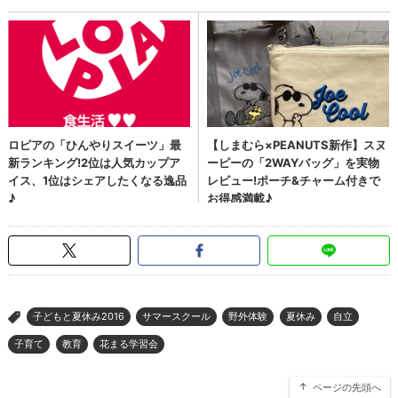
子どもと夏休み2016
サマースクール
野外体験
夏休み
自立
>
子育て
教育
花まる学習会
ページの先頭へ