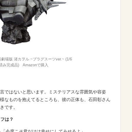
版 渚カヲル ~プラグスーツver.~ (1/6
済み完成品) Amazonで購入
言ではないと思います。ミステリアスな雰囲気や容姿
様なものを抱えてるところも、彼の正体も、石田彰さん
きです。
リフは？
ら「今度こそ君だけは幸せにしてみせるよ」