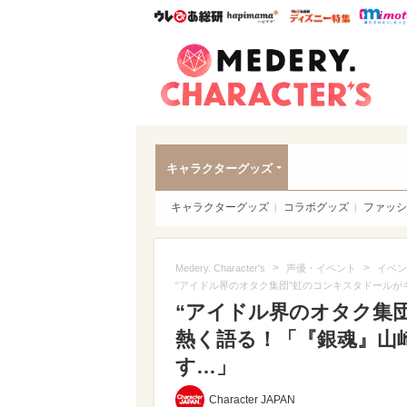
ウレぴあ総研
ハピママ*
ウレぴあ
Meder
キャラクターグッズ
キャラクターグッズ
コラボグッズ
ファッシ
>
>
Medery. Character's
声優・イベント
イベン
“アイドル界のオタク集団”虹のコンキスタドール
“アイドル界のオタク集
熱く語る！「『銀魂』山
す…」
Character JAPAN