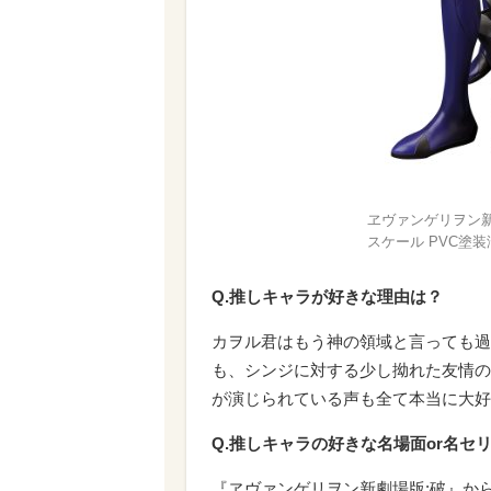
ヱヴァンゲリヲン新劇場
スケール PVC塗装
Q.推しキャラが好きな理由は？
カヲル君はもう神の領域と言っても過
も、シンジに対する少し拗れた友情の
が演じられている声も全て本当に大好
Q.推しキャラの好きな名場面or名セ
『ヱヴァンゲリヲン新劇場版:破』か