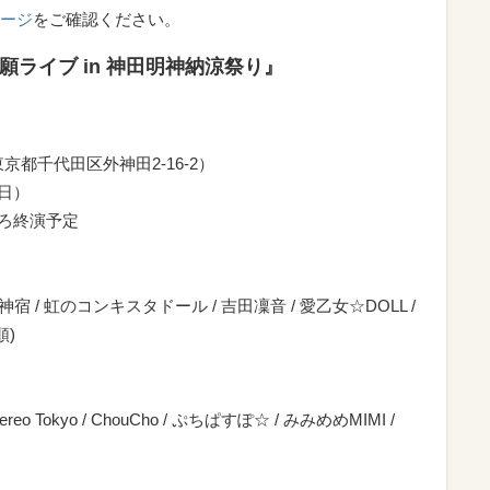
ージ
をご確認ください。
ット祈願ライブ in 神田明神納涼祭り』
都千代田区外神田2-16-2）
（日）
00ごろ終演予定
神宿 / 虹のコンキスタドール / 吉田凜音 / 愛乙女☆DOLL /
順)
ereo Tokyo / ChouCho / ぷちぱすぽ☆ / みみめめMIMI /