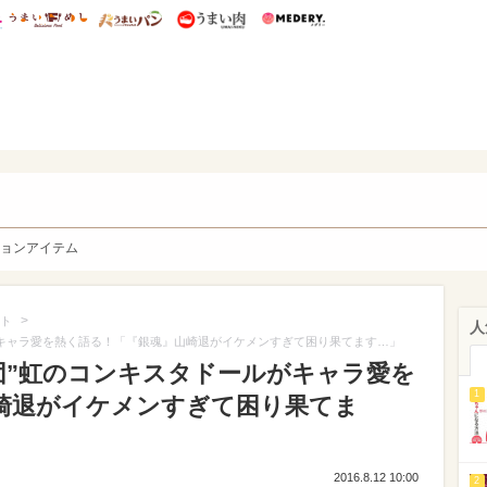
総研 ディズニー特集
mimot.
うまいめし
うまいパン
うまい肉
Medery.
y. Character's
ョンアイテム
>
ト
人
がキャラ愛を熱く語る！「『銀魂』山崎退がイケメンすぎて困り果てます…」
団”虹のコンキスタドールがキャラ愛を
1
崎退がイケメンすぎて困り果てま
2016.8.12 10:00
2