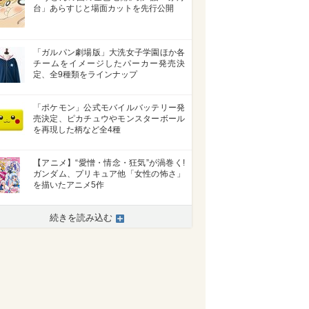
台」あらすじと場面カットを先行公開
「ガルパン劇場版」大洗女子学園ほか各
チームをイメージしたパーカー発売決
定、全9種類をラインナップ
「ポケモン」公式モバイルバッテリー発
売決定、ピカチュウやモンスターボール
を再現した柄など全4種
【アニメ】“愛憎・情念・狂気”が渦巻く!
ガンダム、プリキュア他「女性の怖さ」
を描いたアニメ5作
続きを読み込む