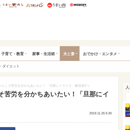
総研 ディズニー特集
mimot.
うまいめし
うまいパン
うまい肉
Medery.
ママ*
子育て・教育
家事・生活術
夫と妻
おでかけ・エンタメ
・ダイエット
からこそ苦労を分かちあいたい！「旦那にイライラ」解決策4つ
人
そ苦労を分かちあいたい！「旦那にイ
1
2019.11.26 6:30
2