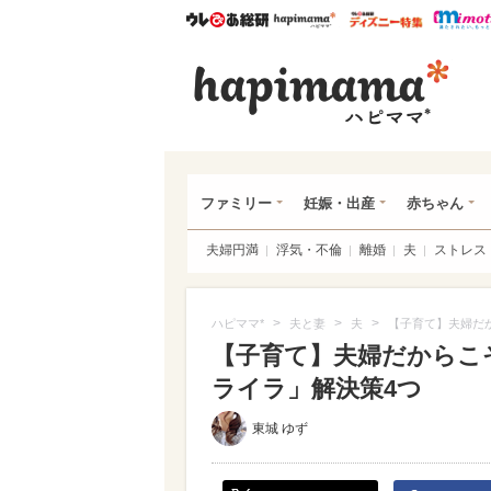
ウレぴあ総研
ハピママ*
ウレぴあ
ハピ
ファミリー
妊娠・出産
赤ちゃん
夫婦円満
浮気・不倫
離婚
夫
ストレス
>
>
>
ハピママ*
夫と妻
夫
【子育て】夫婦だ
【子育て】夫婦だからこ
ライラ」解決策4つ
東城 ゆず