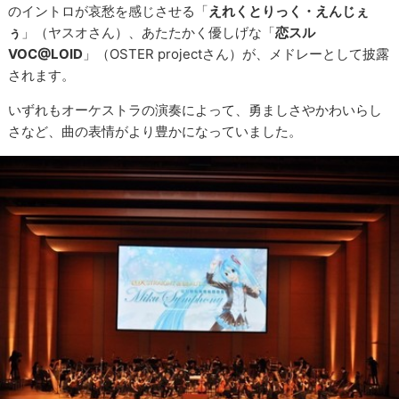
のイントロが哀愁を感じさせる「
えれくとりっく・えんじぇ
ぅ
」（ヤスオさん）、あたたかく優しげな「
恋スル
VOC@LOID
」（OSTER projectさん）が、メドレーとして披露
されます。
いずれもオーケストラの演奏によって、勇ましさやかわいらし
さなど、曲の表情がより豊かになっていました。