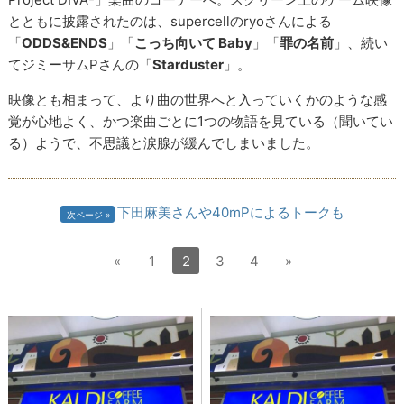
とともに披露されたのは、supercellのryoさんによる
「
ODDS&ENDS
」「
こっち向いて Baby
」「
罪の名前
」、続い
てジミーサムPさんの「
Starduster
」。
映像とも相まって、より曲の世界へと入っていくかのような感
覚が心地よく、かつ楽曲ごとに1つの物語を見ている（聞いてい
る）ようで、不思議と涙腺が緩んでしまいました。
下田麻美さんや40mPによるトークも
次ページ
«
1
2
3
4
»