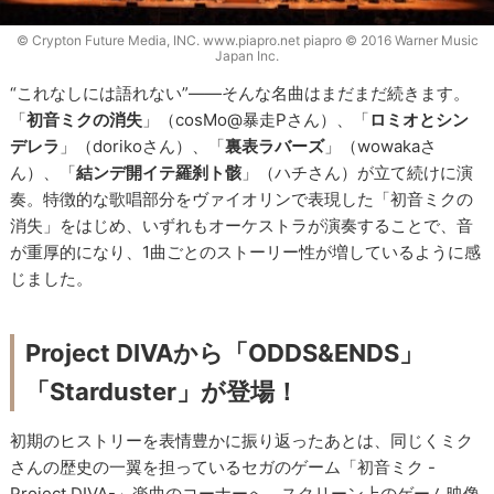
© Crypton Future Media, INC. www.piapro.net piapro © 2016 Warner Music
Japan Inc.
“これなしには語れない”――そんな名曲はまだまだ続きます。
「
初音ミクの消失
」（cosMo@暴走Pさん）、「
ロミオとシン
デレラ
」（dorikoさん）、「
裏表ラバーズ
」（wowakaさ
ん）、「
結ンデ開イテ羅刹ト骸
」（ハチさん）が立て続けに演
奏。特徴的な歌唱部分をヴァイオリンで表現した「初音ミクの
消失」をはじめ、いずれもオーケストラが演奏することで、音
が重厚的になり、1曲ごとのストーリー性が増しているように感
じました。
Project DIVAから「ODDS&ENDS」
「Starduster」が登場！
初期のヒストリーを表情豊かに振り返ったあとは、同じくミク
さんの歴史の一翼を担っているセガのゲーム「初音ミク -
Project DIVA-」楽曲のコーナーへ。スクリーン上のゲーム映像