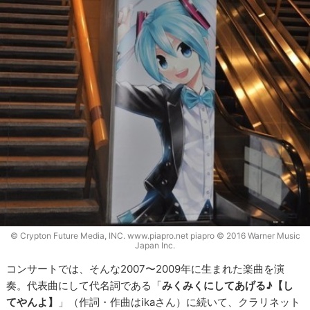
© Crypton Future Media, INC. www.piapro.net piapro © 2016 Warner Music
Japan Inc.
コンサートでは、そんな2007〜2009年に生まれた楽曲を演
奏。代表曲にして代名詞である「
みくみくにしてあげる♪【し
てやんよ】
」（作詞・作曲はikaさん）に続いて、クラリネット