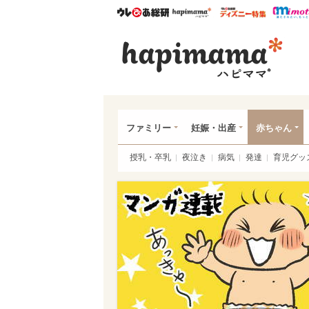
ウレぴあ総研
ハピママ*
ウレぴあ
ハピ
ファミリー
妊娠・出産
赤ちゃん
授乳・卒乳
夜泣き
病気
発達
育児グッ