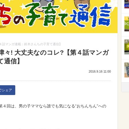
3
4
【第４話マンガ連載：鈴木さんちの子育て通信】
津々! 大丈夫なのコレ?【第４話マンガ
て通信】
5
2016.9.16 11:00
kでシェア
載。第４回は、男の子ママなら誰でも気になる“おちんちん”への