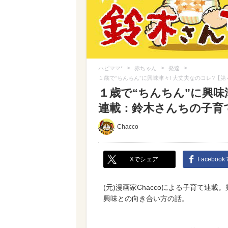
>
>
>
ハピママ*
赤ちゃん
発達
１歳で“ちんちん”に興味津々! 大丈夫なのコレ?
１歳で“ちんちん”に興味
連載：鈴木さんちの子育
Chacco
Xでシェア
Faceboo
(元)漫画家Chaccoによる子育て連
興味との向き合い方の話。