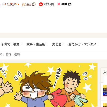
総研 ディズニー特集
mimot.
うまいめし
うまいパン
うまい肉
Medery.
ママ*
子育て・教育
家事・生活術
夫と妻
おでかけ・エンタメ
ズ
育休・復職
人
1
2