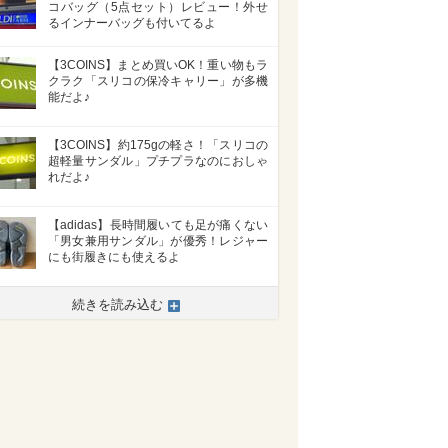
コバッグ（5点セット）レビュー！外せ
るインナーバッグも付いてるよ
【3COINS】まとめ買いOK！重い物もラ
クラク「スリコの保冷キャリー」が多機
能だよ♪
【3COINS】約175gの軽さ！「スリコの
超軽量サンダル」プチプラなのにおしゃ
れだよ♪
【adidas】長時間履いても足が痛くない
「男女兼用サンダル」が優秀！レジャー
にも街履きにも使えるよ
続きを読み込む