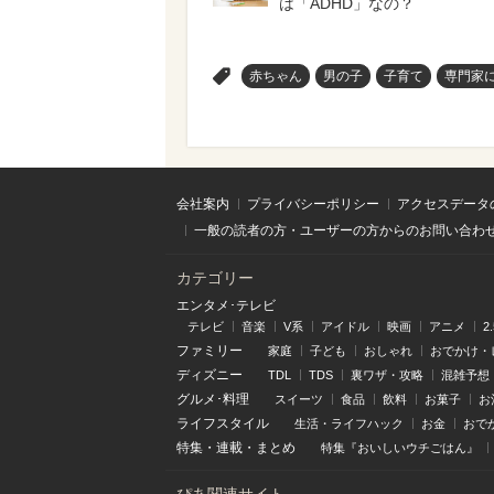
は「ADHD」なの？
>
赤ちゃん
男の子
子育て
専門家
会社案内
プライバシーポリシー
アクセスデータ
一般の読者の方・ユーザーの方からのお問い合わ
カテゴリー
エンタメ･テレビ
テレビ
音楽
V系
アイドル
映画
アニメ
2
ファミリー
家庭
子ども
おしゃれ
おでかけ・
ディズニー
TDL
TDS
裏ワザ・攻略
混雑予想
グルメ･料理
スイーツ
食品
飲料
お菓子
お
ライフスタイル
生活・ライフハック
お金
おで
特集
・
連載
・
まとめ
特集『おいしいウチごはん』
ぴあ関連サイト