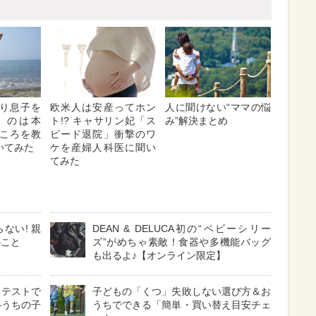
り息子を
欧米人は安産ってホン
人に聞けない“ママの悩
」のは本
ト!? キャサリン妃「ス
み”解決まとめ
ところを教
ピード退院」衝撃のワ
いてみた
ケを産婦人科医に聞い
てみた
ない! 親
DEAN & DELUCA初の“ベビーシリー
のこと
ズ”がめちゃ素敵！食器や多機能バッグ
も出るよ♪【オンライン限定】
、テストで
子どもの「くつ」失敗しない選び方＆お
―うちの子
うちでできる「簡単・買い替え目安チェ