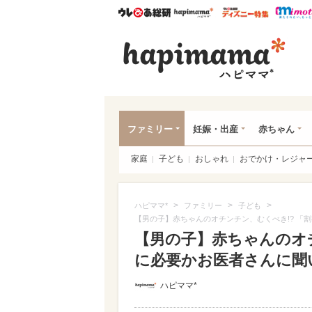
ウレぴあ総研
ハピママ*
ウレぴあ
ハピ
ファミリー
妊娠・出産
赤ちゃん
家庭
子ども
おしゃれ
おでかけ・レジャ
>
>
>
ハピママ*
ファミリー
子ども
【男の子】赤ちゃんのオチンチン、むくべき!? 「
【男の子】赤ちゃんのオチ
に必要かお医者さんに聞
ハピママ*