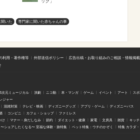
ック」
に聞いた
専門家に聞いた赤ちゃんの事
の利用・著作権等
外部送信ポリシー
広告出稿・お取り組みのご相談・情報掲載
せ
.5次元ミュージカル
演劇
ニコ動
本・マンガ
ゲーム
イベント
アート
スポ
レジャー
混雑対策
テレビ・映画
ディズニーグッズ
アプリ・ゲーム
ディズニーパス
酒
コンビニ
カフェ・ショップ
ファミレス
かけ
マナー・身だしなみ
節約
ダイエット・健康
家電
文房具
雑貨
キッチ
〜シェアしたくなる〜 至福な体験・旅特集
ペット特集：ウチのかぞく
特集 カラダ