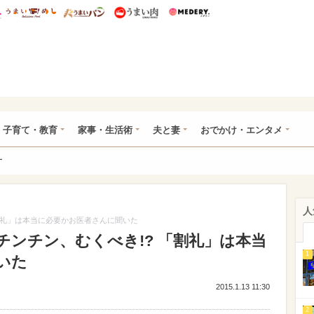
総研 ディズニー特集
mimot.
うまいめし
うまいパン
うまい肉
Medery.
ママ*
子育て・教育
家事・生活術
夫と妻
おでかけ・エンタメ
ー
人
割礼」は本当に必要かお医者さんに聞いた
ンチン、むくべき!? 「割礼」は本当
1
いた
2015.1.13 11:30
2