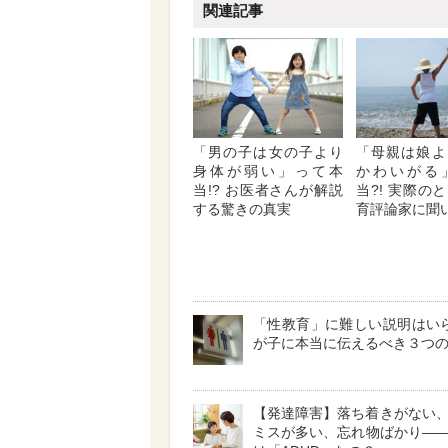
関連記事
「男の子は女の子より
「母親は娘よ
身体が弱い」って本
かわいがる
当!? お医者さんが解説
当?! 実際の
する驚きの真実
育評論家に聞
「性教育」に難しい説明はいら
が子に本当に伝えるべき３つ
【発達障害】落ち着きがない
ミスが多い、忘れ物ばかり―