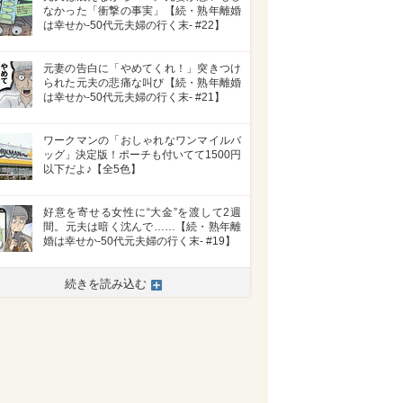
なかった「衝撃の事実」【続・熟年離婚
は幸せか-50代元夫婦の行く末- #22】
元妻の告白に「やめてくれ！」突きつけ
られた元夫の悲痛な叫び【続・熟年離婚
は幸せか-50代元夫婦の行く末- #21】
ワークマンの「おしゃれなワンマイルバ
ッグ」決定版！ポーチも付いてて1500円
以下だよ♪【全5色】
好意を寄せる女性に“大金”を渡して2週
間。元夫は暗く沈んで……【続・熟年離
婚は幸せか-50代元夫婦の行く末- #19】
続きを読み込む