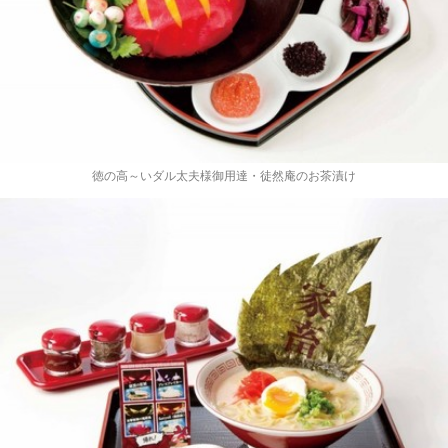
徳の高～いダル太夫様御用達・徒然庵のお茶漬け