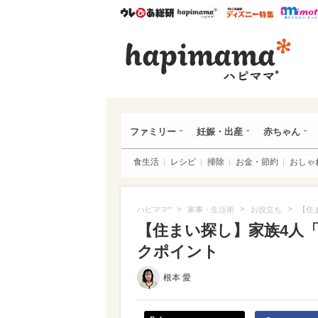
ウレぴあ総研
ハピママ*
ウレぴあ
ハピ
ファミリー
妊娠・出産
赤ちゃん
食生活
レシピ
掃除
お金・節約
おしゃ
>
>
>
ハピママ*
家事・生活術
お役立ち
【住
【住まい探し】家族4人
クポイント
根本 愛