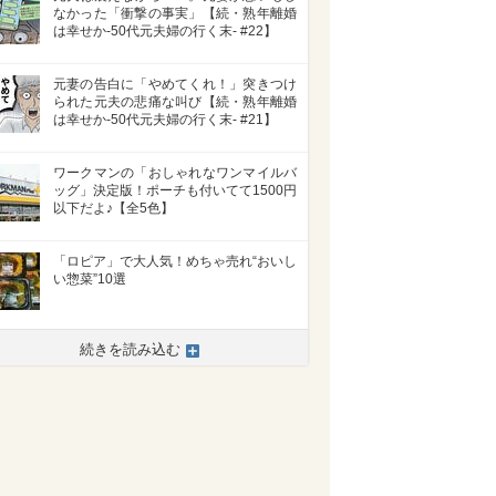
なかった「衝撃の事実」【続・熟年離婚
は幸せか-50代元夫婦の行く末- #22】
元妻の告白に「やめてくれ！」突きつけ
られた元夫の悲痛な叫び【続・熟年離婚
は幸せか-50代元夫婦の行く末- #21】
ワークマンの「おしゃれなワンマイルバ
ッグ」決定版！ポーチも付いてて1500円
以下だよ♪【全5色】
「ロピア」で大人気！めちゃ売れ“おいし
い惣菜”10選
続きを読み込む