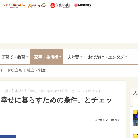
総研 ディズニー特集
mimot.
うまいめし
うまいパン
うまい肉
Medery.
ママ*
子育て・教育
家事・生活術
夫と妻
おでかけ・エンタメ
れ
お役立ち
社会・制度
まい探し】家族4人「幸せに暮らすための条件」とチェックポイント
人
「幸せに暮らすための条件」とチェッ
1
2020.1.28 10:30
2