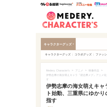
ウレぴあ総研
ハピママ*
ウレぴあ
Meder
キャラクターグッズ
キャラクターグッズ
コラボグッズ
ファッシ
>
>
>
Medery. Character's
アニメ
映像作品
伊勢志摩の海女萌えキャラ『碧志摩メグ』アニメ化
す
伊勢志摩の海女萌えキャ
ト始動、三重県にゆかり
指す