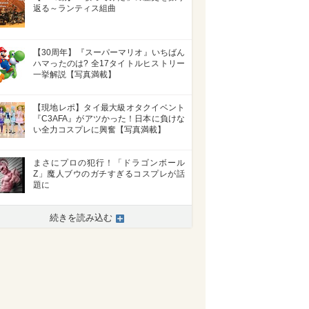
返る～ランティス組曲
【30周年】『スーパーマリオ』いちばん
ハマったのは? 全17タイトルヒストリー
一挙解説【写真満載】
【現地レポ】タイ最大級オタクイベント
『C3AFA』がアツかった！日本に負けな
い全力コスプレに興奮【写真満載】
まさにプロの犯行！「ドラゴンボール
Z」魔人ブウのガチすぎるコスプレが話
題に
続きを読み込む