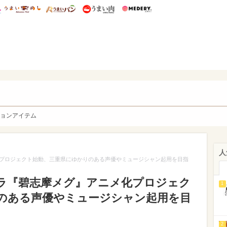
総研 ディズニー特集
mimot.
うまいめし
うまいパン
うまい肉
Medery.
y. Character's
ョンアイテム
人
プロジェクト始動、三重県にゆかりのある声優やミュージシャン起用を目指
ラ『碧志摩メグ』アニメ化プロジェク
1
のある声優やミュージシャン起用を目
2