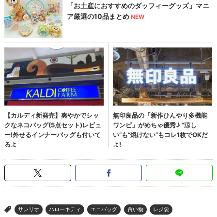
サンリオ
ハローキティ
エコバッグ
買い物
レジ袋
>