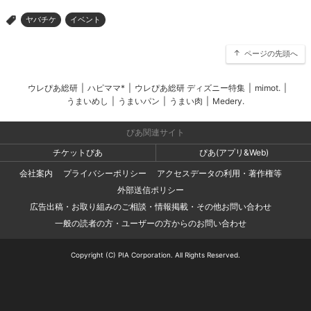
ヤバチケ
イベント
>
ページの先頭へ
ウレぴあ総研
|
ハピママ*
|
ウレぴあ総研 ディズニー特集
|
mimot.
|
うまいめし
|
うまいパン
|
うまい肉
|
Medery.
ぴあ関連サイト
チケットぴあ
ぴあ(アプリ&Web)
会社案内
プライバシーポリシー
アクセスデータの利用・著作権等
外部送信ポリシー
広告出稿・お取り組みのご相談・情報掲載・その他お問い合わせ
一般の読者の方・ユーザーの方からのお問い合わせ
Copyright (C) PIA Corporation. All Rights Reserved.