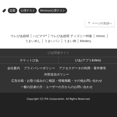
恋愛
心理テスト
#mimot心理テスト
>
ページの先頭へ
ウレぴあ総研
|
ハピママ*
|
ウレぴあ総研 ディズニー特集
|
mimot.
|
うまいめし
|
うまいパン
|
うまい肉
|
Medery.
ぴあ関連サイト
チケットぴあ
ぴあ(アプリ&Web)
会社案内
プライバシーポリシー
アクセスデータの利用・著作権等
外部送信ポリシー
広告出稿・お取り組みのご相談・情報掲載・その他お問い合わせ
一般の読者の方・ユーザーの方からのお問い合わせ
Copyright (C) PIA Corporation. All Rights Reserved.