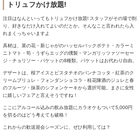
トリュフかけ放題!
注目はなんといってもトリュフかけ放題! スタッフがその場で削
り、好きなだけ入れてよいのだとか。そんなこと言われたら入
れまくっちゃいますよ
具材は、菜の花・新じゃがのハッセルバックポテト・カラーミ
ニトマト・筍・うずらエッグの燻製・マンガリッツァソーセー
ジ・チョリソー・バケットの8種類。バケットはお代わり自由。
デザートは、桜アイスとピスタチオのパンナコッタ・紅茶のク
リームブリュレ・フォンダンショコラ・桂花陳酒のジュレと春
のフルーツ・抹茶のシフォンケーキから選択可能。まさに女性
に嬉しいフェアと言えそうですね！
ここにアルコール込みの飲み放題にカラオケもついて5,000円
を切るのはどう考えても破格！
これからの歓送迎会シーズンに、ぜひ利用しては？