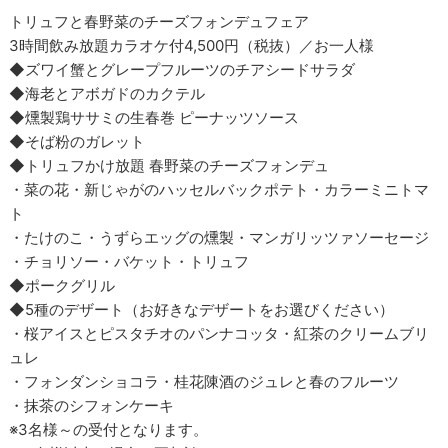
トリュフと春野菜のチーズフォンデュフェア
3時間飲み放題カラオケ付4,500円（税抜）／お一人様
◆ズワイ蟹とグレープフルーツのチアシードサラダ
◆海老とアボガドのカクテル
◆燻製鶏ササミの生春巻 ピーナッツソース
◆そば粉のガレット
◆トリュフかけ放題 春野菜のチーズフォンデュ
・菜の花・新じゃがのハッセルバックポテト・カラーミニトマ
ト
・たけのこ・うずらエッグの燻製・マンガリッツァソーセージ
・チョリソー・バケット・トリュフ
◆ポークグリル
◆5種のデザート（お好きなデザートをお選びください）
・桜アイスとピスタチオのパンナコッタ・紅茶のクリームブリ
ュレ
・フォンダンショコラ・桂花陳酒のジュレと春のフルーツ
・抹茶のシフォンケーキ
※3名様～の受付となります。