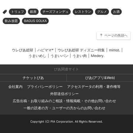
トリュフ
銀座
チーズフォンデュ
レストラン
グルメ
お酒
>
飲み放題
BAGUS GOLKA
ページの先頭へ
ウレぴあ総研
|
ハピママ*
|
ウレぴあ総研 ディズニー特集
|
mimot.
|
うまいめし
|
うまいパン
|
うまい肉
|
Medery.
ぴあ関連サイト
チケットぴあ
ぴあ(アプリ&Web)
会社案内
プライバシーポリシー
アクセスデータの利用・著作権等
外部送信ポリシー
広告出稿・お取り組みのご相談・情報掲載・その他お問い合わせ
一般の読者の方・ユーザーの方からのお問い合わせ
Copyright (C) PIA Corporation. All Rights Reserved.