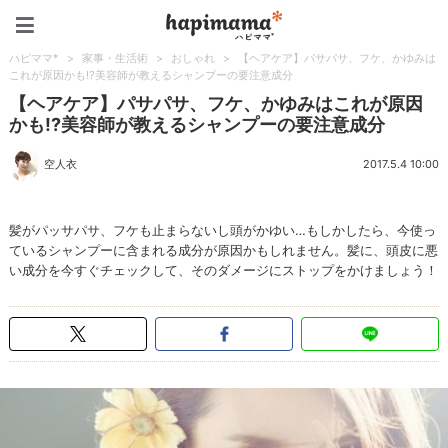
ハピママ*
ハピママ*
>
家事・生活術
>
おしゃれ
>
【ヘアケア】パサパサ、フケ、かゆみは
これが原因かも!?美容師が教えるシャンプーの要注意成分
【ヘアケア】パサパサ、フケ、かゆみはこれが原因
かも!?美容師が教えるシャンプーの要注意成分
空人衣
2017.5.4 10:00
髪がパッサパサ、フケも止まらないし頭がかゆい…もしかしたら、今使っ
ているシャンプーに含まれる成分が原因かもしれません。髪に、頭皮に悪
い成分を今すぐチェックして、そのダメージにストップをかけましょう！