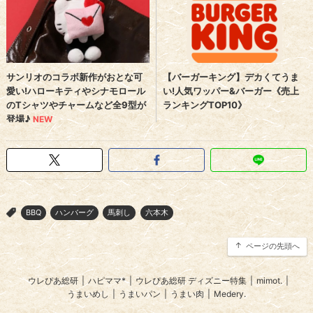
BBQ
ハンバーグ
馬刺し
六本木
>
ページの先頭へ
ウレぴあ総研
|
ハピママ*
|
ウレぴあ総研 ディズニー特集
|
mimot.
|
うまいめし
|
うまいパン
|
うまい肉
|
Medery.