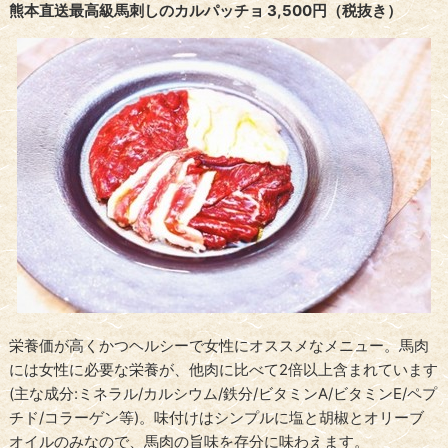
熊本直送最高級馬刺しのカルパッチョ 3,500円（税抜き）
栄養価が高くかつヘルシーで
女性にオススメなメニュー
。
馬肉
には女性に必要な栄養が、他肉に比べて2倍以上含まれています
(主な成分:ミネラル/カルシウム/鉄分/ビタミンA/ビタミンE/ペプ
チド/コラーゲン等)。
味付けはシンプルに塩と胡椒とオリーブ
オイルのみなので、馬肉の旨味を存分に味わえます。