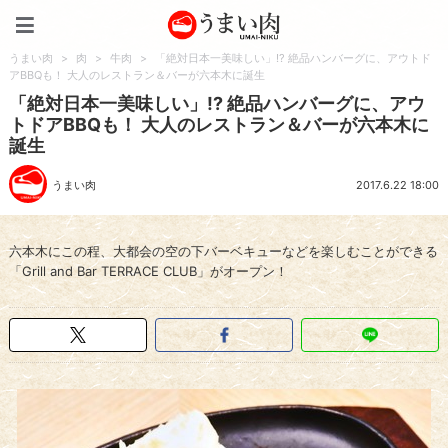
うまい肉
うまい肉
>
肉
>
牛肉
>
「絶対日本一美味しい」!? 絶品ハンバーグに、アウトド
アBBQも！ 大人のレストラン＆バーが六本木に誕生
「絶対日本一美味しい」!? 絶品ハンバーグに、アウ
トドアBBQも！ 大人のレストラン＆バーが六本木に
誕生
うまい肉
2017.6.22 18:00
六本木にこの程、大都会の空の下バーベキューなどを楽しむことができる
「Grill and Bar TERRACE CLUB」がオープン！