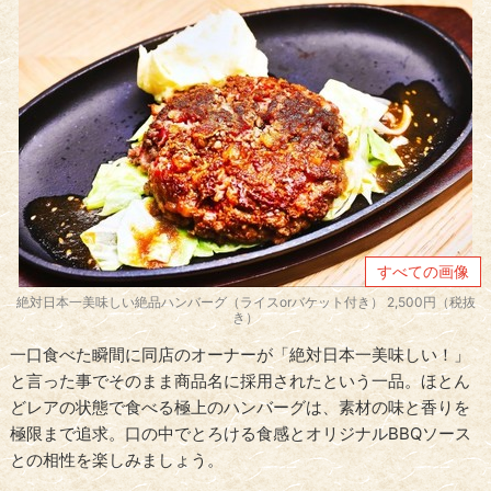
すべての画像
絶対日本一美味しい絶品ハンバーグ（ライスorバケット付き） 2,500円（税抜
き）
一口食べた瞬間に同店のオーナーが「絶対日本一美味しい！」
と言った事でそのまま商品名に採用されたという一品。ほとん
どレアの状態で食べる極上のハンバーグは、素材の味と香りを
極限まで追求。
口の中でとろける食感とオリジナルBBQソース
との相性を楽しみましょう。