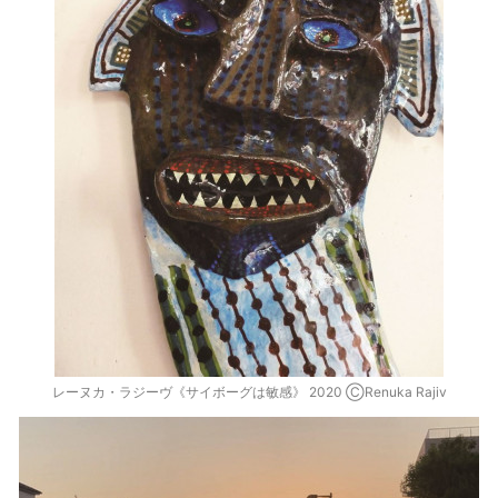
レーヌカ・ラジーヴ《サイボーグは敏感》 2020 ⒸRenuka Rajiv