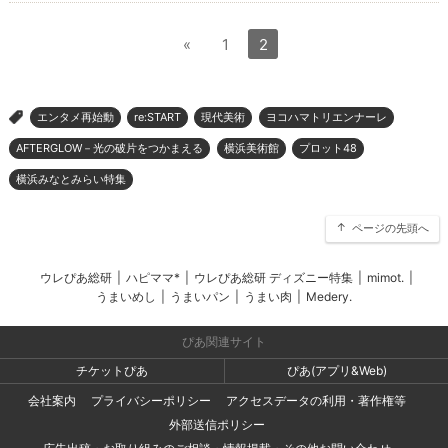
«
1
2
エンタメ再始動
re:START
現代美術
ヨコハマトリエンナーレ
>
AFTERGLOW－光の破片をつかまえる
横浜美術館
プロット48
横浜みなとみらい特集
ページの先頭へ
ウレぴあ総研
|
ハピママ*
|
ウレぴあ総研 ディズニー特集
|
mimot.
|
うまいめし
|
うまいパン
|
うまい肉
|
Medery.
ぴあ関連サイト
チケットぴあ
ぴあ(アプリ&Web)
会社案内
プライバシーポリシー
アクセスデータの利用・著作権等
外部送信ポリシー