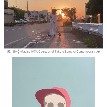
岩井優 ⒸMasaru IWAI, Courtesy of Takuro Someya Contemporary Art