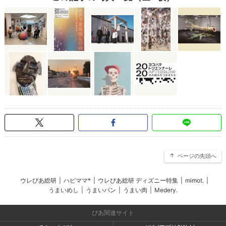
ページの先頭へ
ウレぴあ総研
|
ハピママ*
|
ウレぴあ総研 ディズニー特集
|
mimot.
|
うまいめし
|
うまいパン
|
うまい肉
|
Medery.
ぴあ関連サイト