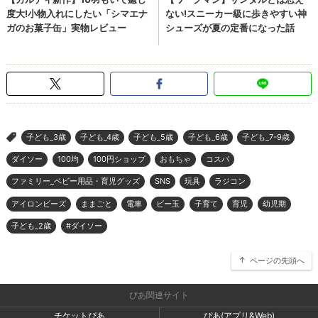
子ども_3歳
子ども_4歳
子ども_5歳
子ども_6歳
子ども_7-9歳
>
ダイソー
100均
100円ショップ
おもちゃ
コスパ
ファミリー_ベビー用品・育児グッズ
SNS
玩具
ラジコン
アイロンビーズ
ままごと
電車
ビー玉
子育て
育児
幼児期
子ども_2歳
#ダイソー
ページの先頭へ
ぴあ関連サイト
チケットぴあ
ぴあ(アプリ&Web)