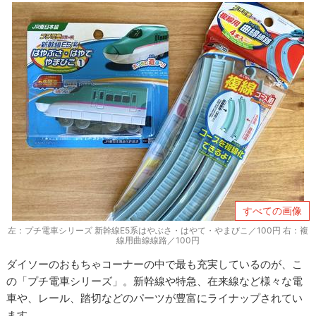
すべての画像
左：プチ電車シリーズ 新幹線E5系はやぶさ・はやて・やまびこ／100円 右：複
線用曲線線路／100円
ダイソーのおもちゃコーナーの中で最も充実しているのが、こ
の「プチ電車シリーズ」。新幹線や特急、在来線など様々な電
車や、レール、踏切などのパーツが豊富にライナップされてい
ます。