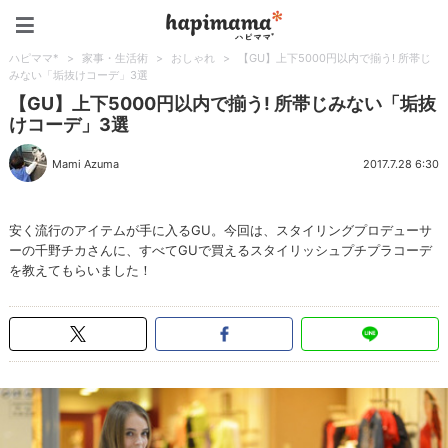
ハピママ*
ハピママ*
>
家事・生活術
>
おしゃれ
>
【GU】上下5000円以内で揃う! 所帯じ
みない「垢抜けコーデ」3選
【GU】上下5000円以内で揃う! 所帯じみない「垢抜
けコーデ」3選
Mami Azuma
2017.7.28 6:30
安く流行のアイテムが手に入るGU。今回は、スタイリングプロデューサ
ーの千野チカさんに、すべてGUで買えるスタイリッシュプチプラコーデ
を教えてもらいました！