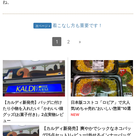
ね。
着こなし方も重要です！
次ページ
1
2
»