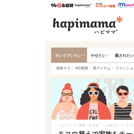
ウレぴあ総研
ハピママ*
ウレぴあ
ハピ
キレイでいたい
やせたい
癒された
簡単テク
NG習慣
美アイテム
ファッショ
>
>
>
ハピママ*
家事・生活術
お役立ち
モヨ