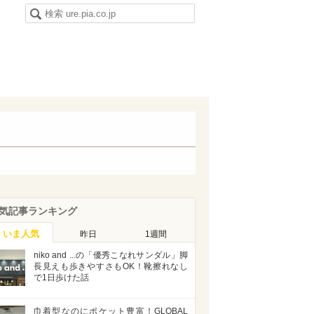
気記事ランキング
いま人気
昨日
1週間
niko and ...の「優秀こなれサンダル」脚
長見えも歩きやすさもOK！靴擦れなし
で1日歩けた話
巾着型なのにポケット豊富！GLOBAL