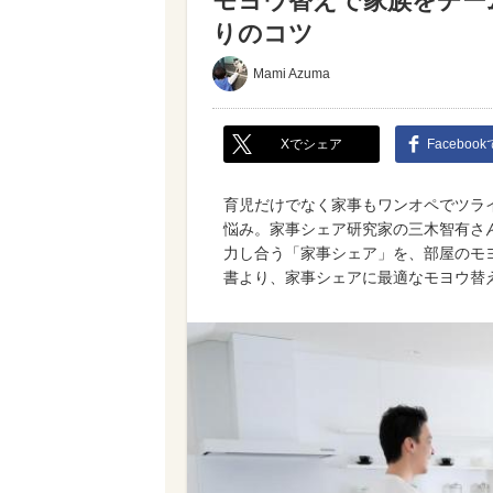
モヨウ替えで家族をチー
りのコツ
Mami Azuma
Xでシェア
Faceboo
育児だけでなく家事もワンオペでツラ
悩み。家事シェア研究家の三木智有さ
力し合う「家事シェア」を、部屋のモ
書より、家事シェアに最適なモヨウ替