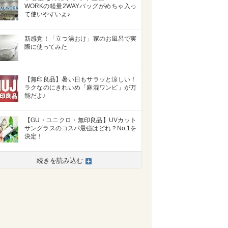
WORKの軽量2WAYバッグがめちゃ入っ
て使いやすいよ♪
新感覚！「立つ湯おけ」家のお風呂で実
際に使ってみた
【無印良品】暑い日もサラッと涼しい！
ラクなのにきれいめ「麻混ワンピ」が万
能だよ♪
【GU・ユニクロ・無印良品】UVカット
サングラスのコスパ最強はどれ？No.​1を
決定！
続きを読み込む