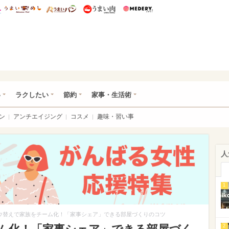
総研 ディズニー特集
mimot.
うまいめし
うまいパン
うまい肉
Medery.
ママ*
い
ラクしたい
節約
家事・生活術
ン
アンチエイジング
コスメ
趣味・習い事
人
1
ウ替えで家族をチーム化！「家事シェア」できる部屋づくりのコツ
2