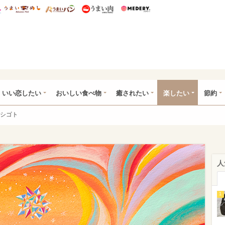
総研 ディズニー特集
mimot.
うまいめし
うまいパン
うまい肉
Medery.
ot.(ミモット)
いい恋したい
おいしい食べ物
癒されたい
楽したい
節約
シゴト
人
1