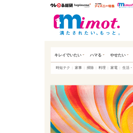
ウレぴあ総研
ハピママ*
ウレぴあ
mim
キレイでいたい
ハマる
やせたい
時短テク
家事
掃除
料理
家電
生活・