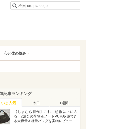
心と体の悩み
気記事ランキング
いま人気
昨日
1週間
【しまむら新作】これ、想像以上に入
る！2泊分の荷物＆ノートPCも収納でき
る大容量＆軽量バッグを実物レビュー