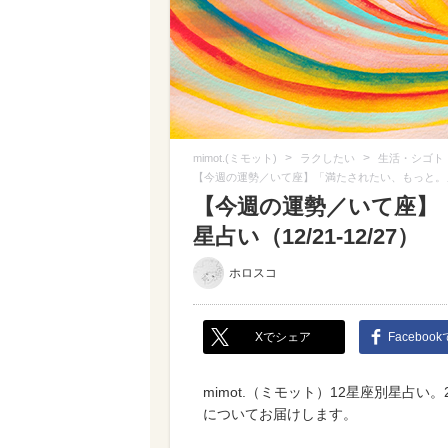
>
>
mimot.(ミモット)
ラクしたい
生活・シゴト
【今週の運勢／いて座】「満たされたい、もっと。」ミモ
【今週の運勢／いて座】
星占い（12/21-12/27）
ホロスコ
Xでシェア
Faceboo
mimot.（ミモット）12星座別星占い。
についてお届けします。