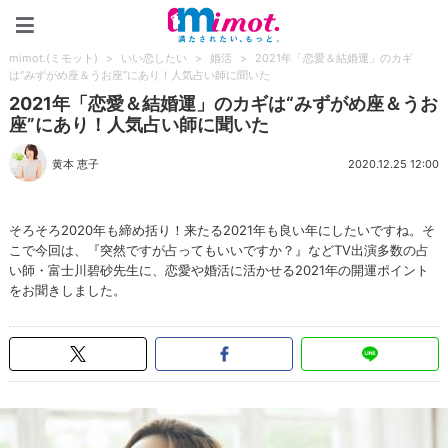
mimot.(ミモット)
mimot.(ミモット)
>
いい恋したい
>
婚活
>
2021年「恋愛＆結婚運」のカギ
は“みずがめ座＆うお座”にあり！人気占い師に聞いた
2021年「恋愛＆結婚運」のカギは“みずがめ座＆うお
座”にあり！人気占い師に聞いた
黄本 恵子
2020.12.25 12:00
そろそろ2020年も締め括り！来たる2021年も良い年にしたいですね。そ
こで今回は、『突然ですが占ってもいいですか？』などTV出演多数の占
い師・富士川碧砂先生に、恋愛や婚活に活かせる2021年の開運ポイント
をお聞きしました。