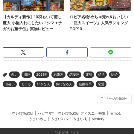
占い
開運
2021年
結婚運
恋愛運
運勢
婚活
結婚
>
出会い
モテる
好きな人
気になる人
結婚相手
恋愛
ページの先頭へ
ウレぴあ総研
|
ハピママ*
|
ウレぴあ総研 ディズニー特集
|
mimot.
|
うまいめし
|
うまいパン
|
うまい肉
|
Medery.
ぴあ関連サイト