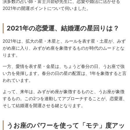
演多数の占い師・富士川碧砂先生に、恋愛や婚活に活かせる
2021
年の開運ポイントについて伺いました。
2021
年の恋愛運、結婚運の星回りは？
2021
年は、拡大の星・木星と、ルールを表す星・土星が、みず
がめ座に入り、みずがめ座を象徴するものが時代のムードとな
ります。
一方、愛情を表す星・金星は、ちょうど春分の日、うお座で強
い力を発揮します。
春分の日の星の配置は、
1
年を象徴すると言
われています。
よって、来年は、みずがめ座が象徴するものと、うお座が象徴
するもの。
この
2
つを連動してアプローチすることが、恋愛運、
そして結婚運を開運させる鍵となります。
うお座のパワーを使って「モテ」度アッ