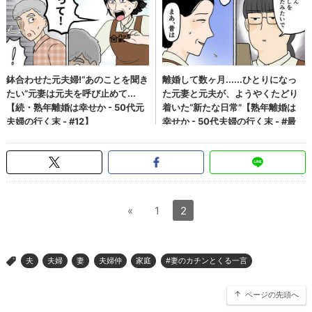
«
1
2
夫
夫婦
妻
夫婦仲
家庭
#妻のカチンとくる一言
>
ページの先頭へ