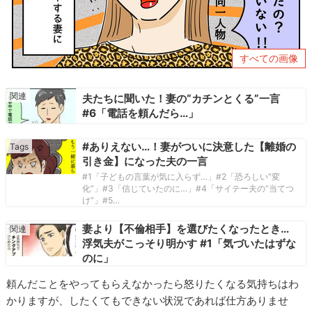
すべての画像
夫たちに聞いた！妻の“カチンとくる”一言
#6「電話を頼んだら…」
#ありえない…！妻がついに決意した【離婚の
引き金】になった夫の一言
#1「子どもの言葉が気に入らず…」#2「恐ろしい“変
化”」#3「信じていたのに…」#4「サイテー夫の“当てつ
け”」#5…
妻より【不倫相手】を選びたくなったとき…
浮気夫がこっそり明かす #1「気づいたはずな
のに」
頼んだことをやってもらえなかったら怒りたくなる気持ちはわ
かりますが、したくてもできない状況であれば仕方ありませ