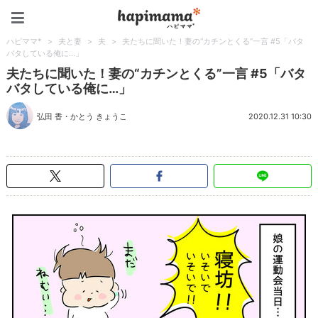
ハピママ*
ハピママ*
>
夫と妻
>
夫
>
夫たちに聞いた！妻の“カチンとくる”一言 #5「バタ
バタしている俺に…」
夫たちに聞いた！妻の“カチンとくる”一言 #5「バタ
バタしている俺に…」
弘田 香
・
かとう きょうこ
2020.12.31 10:30