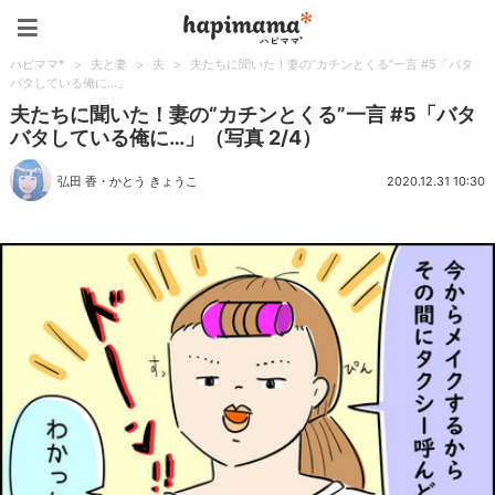
ハピママ*
ハピママ*
>
夫と妻
>
夫
>
夫たちに聞いた！妻の“カチンとくる”一言 #5「バタ
バタしている俺に…」
夫たちに聞いた！妻の“カチンとくる”一言 #5「バタ
バタしている俺に…」（写真 2/4）
弘田 香
・
かとう きょうこ
2020.12.31 10:30