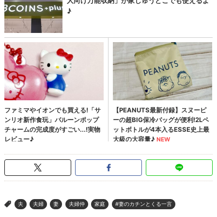
夫
夫婦
妻
夫婦仲
家庭
#妻のカチンとくる一言
>