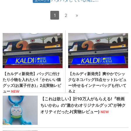
次ページ
1
2
»