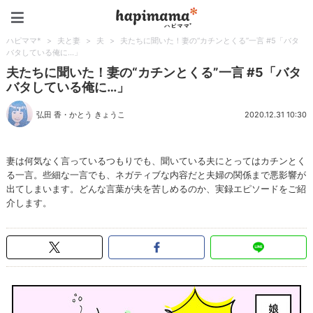
ハピママ*
ハピママ*
>
夫と妻
>
夫
>
夫たちに聞いた！妻の“カチンとくる”一言 #5「バタ
バタしている俺に…」
夫たちに聞いた！妻の“カチンとくる”一言 #5「バタ
バタしている俺に…」
弘田 香
・
かとう きょうこ
2020.12.31 10:30
妻は何気なく言っているつもりでも、聞いている夫にとってはカチンとく
る一言。些細な一言でも、ネガティブな内容だと夫婦の関係まで悪影響が
出てしまいます。どんな言葉が夫を苦しめるのか、実録エピソードをご紹
介します。