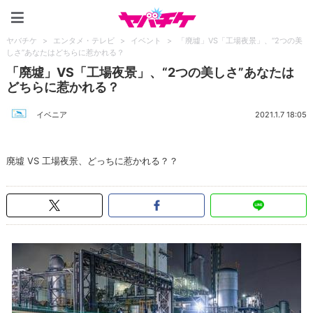
ヤバチケ
ヤバチケ
>
エンタメ・テレビ
>
イベント
>
「廃墟」VS「工場夜景」、“2つの美
しさ”あなたはどちらに惹かれる？
「廃墟」VS「工場夜景」、“2つの美しさ”あなたは
どちらに惹かれる？
イベニア
2021.1.7 18:05
廃墟 VS 工場夜景、どっちに惹かれる？？