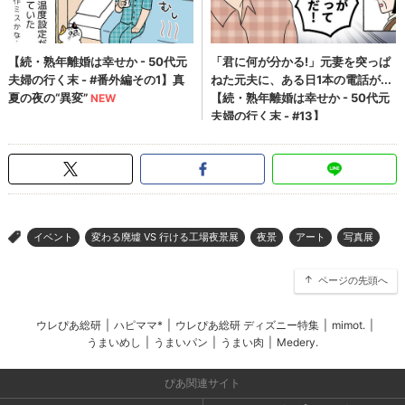
イベント
変わる廃墟 VS 行ける工場夜景展
夜景
アート
写真展
>
ページの先頭へ
ウレぴあ総研
|
ハピママ*
|
ウレぴあ総研 ディズニー特集
|
mimot.
|
うまいめし
|
うまいパン
|
うまい肉
|
Medery.
ぴあ関連サイト