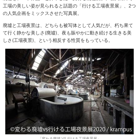
工場の美しい姿が見られると話題の「行ける工場夜景展」、2つ
の人気企画をミックスさせた写真展。
廃墟と工場夜景は、どちらも被写体として人気だが、朽ち果て
て行く静かな美しさ(廃墟)、夜も賑やかに動き続ける生きる美
しさ(工場夜景)、という相反する性質をもっている。
「変わる廃墟 VS 行ける工場夜景展」